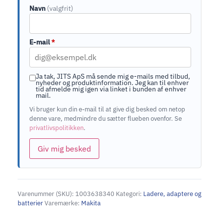
Navn
(valgfrit)
E-mail
*
Ja tak, JITS ApS må sende mig e-mails med tilbud,
nyheder og produktinformation. Jeg kan til enhver
tid afmelde mig igen via linket i bunden af enhver
mail.
Vi bruger kun din e-mail til at give dig besked om netop
denne vare, medmindre du sætter flueben ovenfor. Se
privatlivspolitikken
.
Giv mig besked
Varenummer (SKU):
1003638340
Kategori:
Ladere, adaptere og
batterier
Varemærke:
Makita