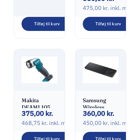
2700-6500K
475,00
kr.
inkl. moms
Tilføj til kurv
Tilføj til kurv
Goobay
Udendørs lys
175,00
kr.
med solpanel
1.5W 4000K
218,75
kr.
inkl. moms
Køligt hvidt
lys
Makita
Samsung
DEAML105
Wireless
375,00
kr.
360,00
kr.
Arbejdslys
Charger Trio
4.9W
Trådløs
468,75
kr.
inkl. moms
450,00
kr.
inkl. moms
opladningspude
Tilføj til kurv
Tilføj til kurv