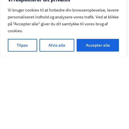
backend til daglig drift
Vi bruger cookies til at forbedre din browseroplevelse, levere
Brugervenlig administration – Enkel og
personaliseret indhold og analysere vores trafik. Ved at klikke
overskuelig backend til daglig drift
på "Accepter alle" giver du dit samtykke til vores brug af
cookies.
Tilpas
Afvis alle
Accepter alle
04
Skalerbar løsning – Systemet