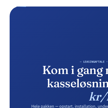
— LEASINGAFTALE ·
Kom i gang 
kasseløsnin
kr
Hele pakken — opstart, installation, unde