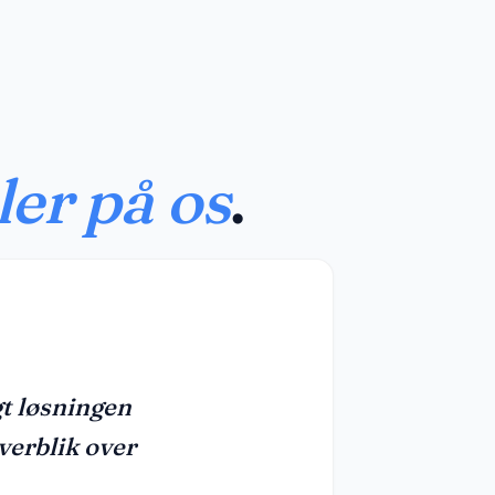
ler på os
.
★★★★★
ind RETAIL opfylder alle de behov jeg har. 
ttet programmet, så det passer bedst til vi
arbejde med.