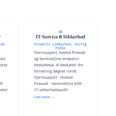
04
r
IT-Service & Sikkerhed
nsk
Proaktiv sikkerhed, hurtig
hjælp
Fjernsupport, hosted firewall
 365
og SentinelOne endpoint-
vores
beskyttelse. Vi beskytter din
forretning døgnet rundt.
Fjernsupport · Hosted
ft
Firewall · SentinelOne EDR ·
osted
IT-sikkerhedsaudit
Læs mere →