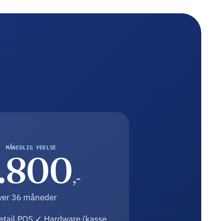
MÅNEDLIG YDELSE
.800
,-
ver 36 måneder
tail POS ✓ Hardware (kasse