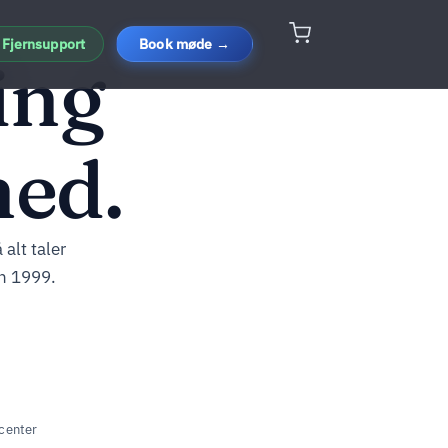
Fjernsupport
Book møde →
ing
hed.
alt taler
n 1999.
center