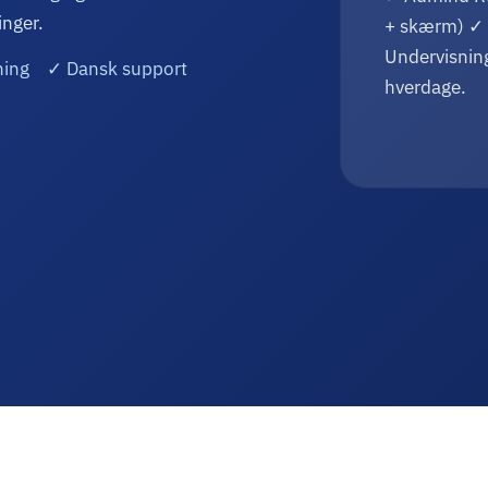
inger.
+ skærm) ✓ 
Undervisning
sning ✓ Dansk support
hverdage.