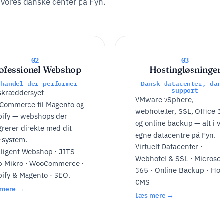
 vores danske center på Fyn.
02
03
ofessionel Webshop
Hostingløsninge
-handel der performer
Dansk datacenter, da
support
skræddersyet
VMware vSphere,
Commerce til Magento og
webhoteller, SSL, Office
pify — webshops der
og online backup — alt i 
grerer direkte med dit
egne datacentre på Fyn.
-system.
Virtuelt Datacenter ·
lligent Webshop · JITS
Webhotel & SSL · Microso
p Mikro · WooCommerce ·
365 · Online Backup · H
ify & Magento · SEO.
CMS
 mere →
Læs mere →