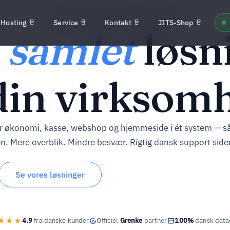
SMARTE SYSTEMLØSNINGER · SIDEN 1999
Hosting
Service
Kontakt
JITS-Shop
n
samlet
løsn
 din virksom
r økonomi, kasse, webshop og hjemmeside i ét system — så 
. Mere overblik. Mindre besvær. Rigtig dansk support side
Se vores løsninger
★★★
4.9
fra danske kunder
Officiel
Grenke
partner
100%
dansk data