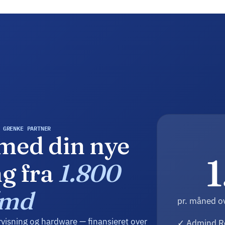
 GRENKE PARTNER
med din nye
1
g fra
1.800
/md
pr. måned o
rvisning og hardware — finansieret over
✓ Admind Re