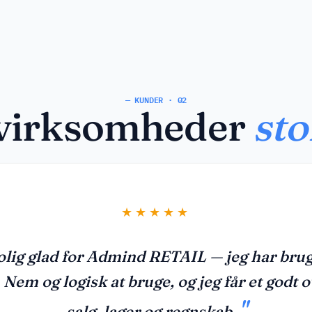
— KUNDER · 02
virksomheder
sto
ngen
Adm
over
tilre