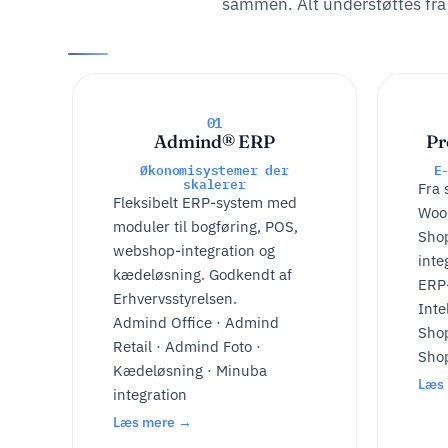
sammen. Alt understøttes fra
01
Admind® ERP
Pr
Økonomisystemer der
E
skalerer
Fra 
Fleksibelt ERP-system med
Woo
moduler til bogføring, POS,
Sho
webshop-integration og
inte
kædeløsning. Godkendt af
ERP
Erhvervsstyrelsen.
Inte
Admind Office · Admind
Sho
Retail · Admind Foto ·
Shop
Kædeløsning · Minuba
Læs
integration
Læs mere →