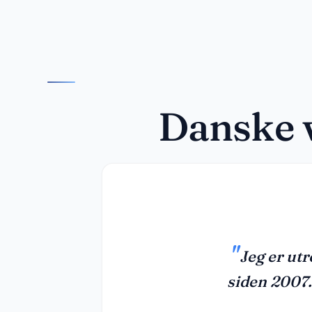
Danske 
★★★★★
ad for Admind RETAIL — jeg har brugt løsni
ogisk at bruge, og jeg får et godt overblik 
salg, lager og regnskab.