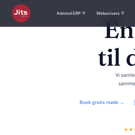
Admind ERP
Webunivers
É
til
Vi samle
sammen
Book gratis møde →
★★