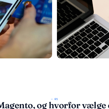
— 01
agento, og hvorfor vælge d