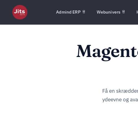
Admind ERP
Webunivers
Magento
Få en skrædder
ydeevne og ava