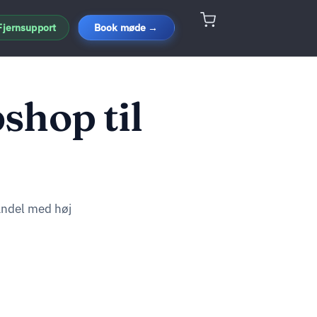
Fjernsupport
Book møde →
shop til
andel med høj