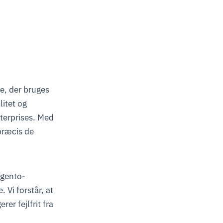
e, der bruges
litet og
terprises. Med
præcis de
agento-
 Vi forstår, at
rer fejlfrit fra