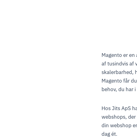
Magento er en 
af tusindvis af
skalerbarhed, h
Magento får du 
behov, du har i
Hos Jits ApS h
webshops, der p
din webshop er h
dag ét.