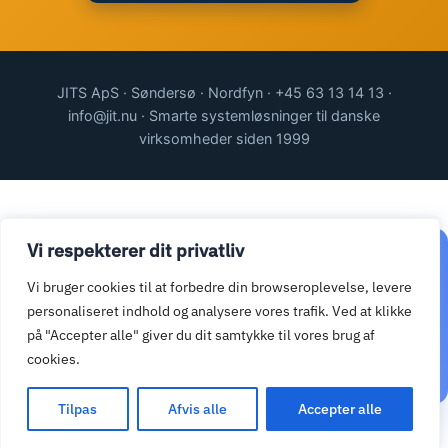
JITS ApS · Søndersø · Nordfyn · +45 63 13 14 13 ·
info@jit.nu · Smarte systemløsninger til danske
virksomheder siden 1999
Vi respekterer dit privatliv
Klar til at komme i gang?
Vi bruger cookies til at forbedre din browseroplevelse, levere
Vi vender tilbage samme arbejdsdag. Ingen forpligtelser.
personaliseret indhold og analysere vores trafik. Ved at klikke
på "Accepter alle" giver du dit samtykke til vores brug af
Kontakt os
cookies.
Tilpas
Afvis alle
Accepter alle