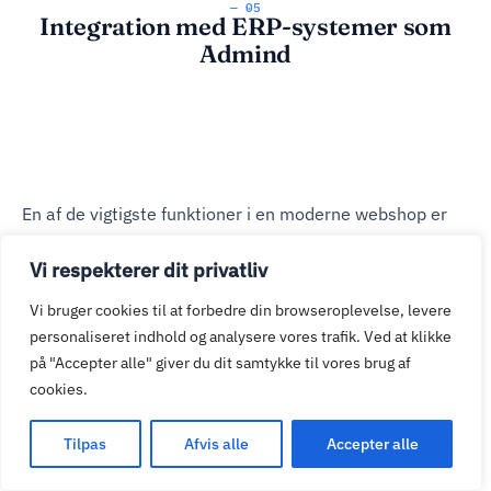
— 05
Integration med ERP-systemer som
Admind
En af de vigtigste funktioner i en moderne webshop er
integration til ERP-systemer, som f.eks. Admind. Det
Vi respekterer dit privatliv
sikrer, at lager, ordrer, priser og kundedata altid er
opdateret – helt automatisk. Hos JITS ApS har vi stor
Vi bruger cookies til at forbedre din browseroplevelse, levere
erfaring med at integrere Dandomain webshops med
personaliseret indhold og analysere vores trafik. Ved at klikke
Admind og andre backend-systemer.
på "Accepter alle" giver du dit samtykke til vores brug af
cookies.
Automatisk overførsel af ordrer fra webshop til ERP
Tilpas
Afvis alle
Accepter alle