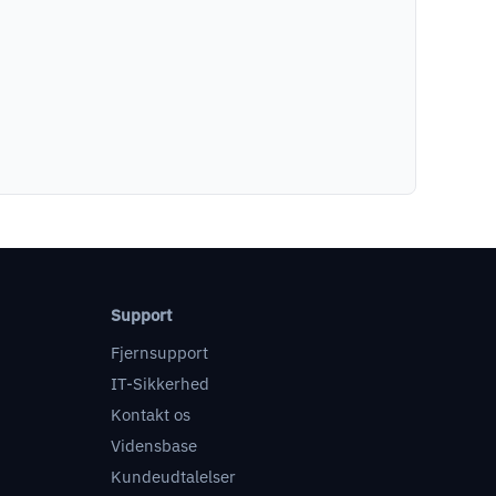
Support
Fjernsupport
IT-Sikkerhed
Kontakt os
Vidensbase
Kundeudtalelser