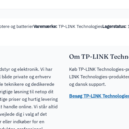
tere og batterier
Varemærke:
TP-LINK Technologies
Lagerstatus:
1
Om TP-LINK Techno
dstyr og elektronik. Vi har
Køb TP-LINK Technologies-pro
il både private og erhverv
LINK Technologies-produkter 
de teknikere og dedikerede
og dansk support.
igtige løsning til netop dit
Besøg TP-LINK Technologies
ge priser og hurtig levering
t handle online. Vi står altid
ejlede dig i valg af det
 eller indkøber for en
odukter, professionel