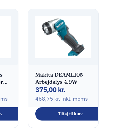
s
Makita DEAML105
er
Arbejdslys 4.9W
375,00
kr.
oms
468,75
kr.
inkl. moms
rv
Tilføj til kurv