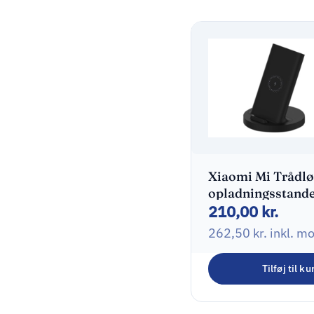
Xiaomi Mi Trådlø
opladningsstand
210,00
kr.
20Watt
262,50
kr.
inkl. m
Tilføj til ku