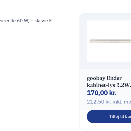
varende 60 W) – klasse F
goobay Under
kabinet-lys 2.2W
170,00
kr.
3000K Varmt hvi
lys
212,50
kr.
inkl. m
Tilføj til ku