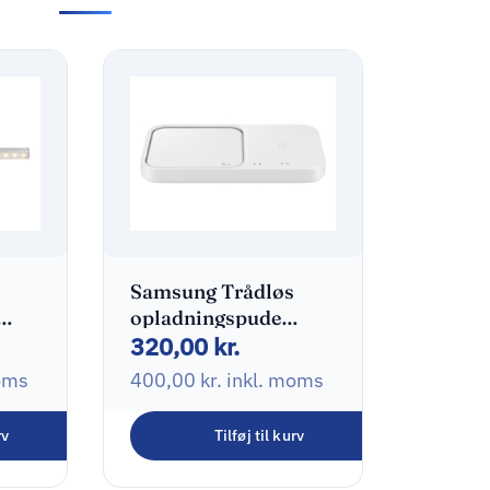
Samsung Trådløs
opladningspude
320,00
kr.
dt
15Watt 24 pin USB-C
oms
400,00
kr.
inkl. moms
rv
Tilføj til kurv