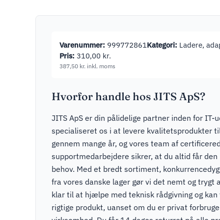
Varenummer:
999772861
Kategori:
Ladere, adap
Pris:
310,00
kr.
387,50
kr.
inkl. moms
Hvorfor handle hos JITS ApS?
JITS ApS er din pålidelige partner inden for IT-u
specialiseret os i at levere kvalitetsprodukter t
gennem mange år, og vores team af certificere
supportmedarbejdere sikrer, at du altid får den r
behov. Med et bredt sortiment, konkurrencedygti
fra vores danske lager gør vi det nemt og trygt a
klar til at hjælpe med teknisk rådgivning og kan v
rigtige produkt, uanset om du er privat forbruger
virksomhed. Du får 14 dages returret på alle pr