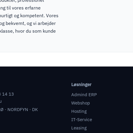
ng til vores erfarne
hurtigt og kompetent. Vores
 og bekvemt, og vi arbejder
pklasse, hvor du som kunde
Løsninger
3 14 13
Admind ERP
u
Webshop
Ø · NORDFYN · DK
Hosting
IT-Service
Leasing