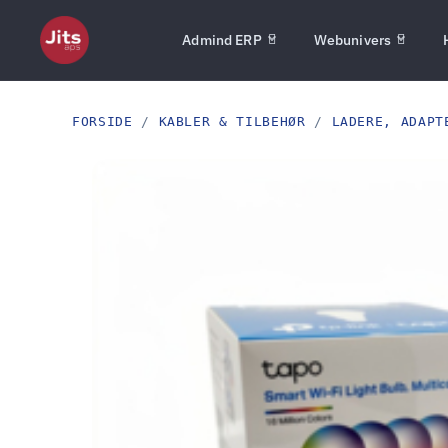
Admind ERP
Webunivers
FORSIDE
/
KABLER & TILBEHØR
/
LADERE, ADAPT