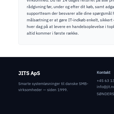
rådgivning før, under og efter dit køb, samt adga
supportteam der besvarer alle dine spørgsmål 
målsætning er at gøre IT-indkøb enkelt, sikkert
hver dag på at levere en handelsoplevelse i to
altid kommer i første række.
JITS ApS
Kontakt
+45 63 1
Smarte systemløsninger til danske SMB-
info@jit.n
virksomheder — siden 1999.
SØNDERS