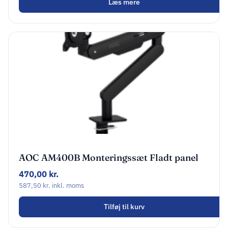
Læs mere
AOC AM400B Monteringssæt Fladt panel
17″-34″
470,00
kr.
587,50
kr.
inkl. moms
Tilføj til kurv