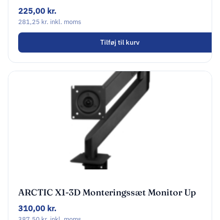
43″ / 49′ (ultra-bred)
225,00
kr.
281,25
kr.
inkl. moms
Tilføj til kurv
ARCTIC X1-3D Monteringssæt Monitor Up
to 40″ (wide) / 43″ (ultra-wide)
310,00
kr.
387,50
kr.
inkl. moms