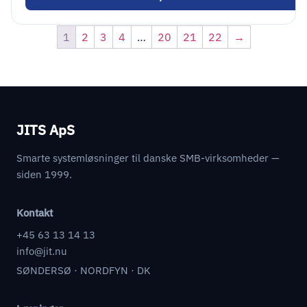
1
2
3
4
…
20
21
22
→
JITS ApS
Smarte systemløsninger til danske SMB-virksomheder —
siden 1999.
Kontakt
+45 63 13 14 13
info@jit.nu
SØNDERSØ · NORDFYN · DK