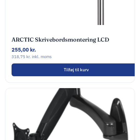
ARCTIC Skrivebordsmontering LCD
display Up to 34″ / 38′ (ultra-wide)
255,00
kr.
318,75
kr.
inkl. moms
Tilføj til kurv