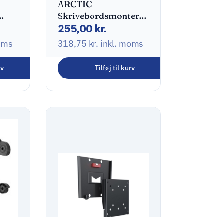
ARCTIC
Skrivebordsmontering
255,00
kr.
LCD display Up to 34″
/ 38′ (ultra-wide)
oms
318,75
kr.
inkl. moms
rv
Tilføj til kurv