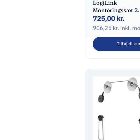
LogiLink
Monteringssæt 2
725,00
kr.
skærme 13″-32″
906,25
kr.
inkl. m
Tilføj til ku