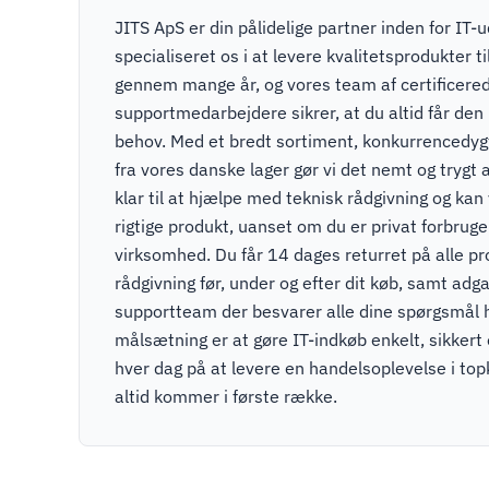
JITS ApS er din pålidelige partner inden for IT-u
specialiseret os i at levere kvalitetsprodukter t
gennem mange år, og vores team af certificere
supportmedarbejdere sikrer, at du altid får den r
behov. Med et bredt sortiment, konkurrencedygti
fra vores danske lager gør vi det nemt og trygt a
klar til at hjælpe med teknisk rådgivning og kan v
rigtige produkt, uanset om du er privat forbruger
virksomhed. Du får 14 dages returret på alle pr
rådgivning før, under og efter dit køb, samt adga
supportteam der besvarer alle dine spørgsmål 
målsætning er at gøre IT-indkøb enkelt, sikkert
hver dag på at levere en handelsoplevelse i to
altid kommer i første række.