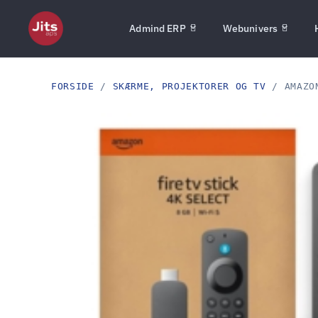
Admind ERP
Webunivers
FORSIDE
/
SKÆRME, PROJEKTORER OG TV
/ AMAZON