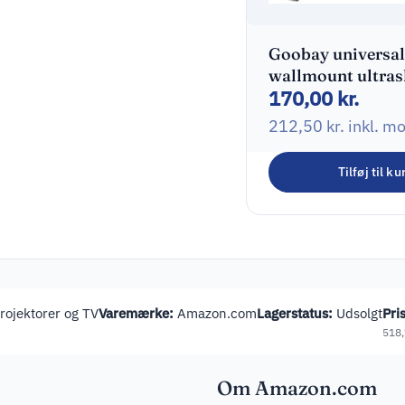
Goobay universal
wallmount ultras
170,00
kr.
32-55″
212,50
kr.
inkl. m
Tilføj til ku
ojektorer og TV
Varemærke:
Amazon.com
Lagerstatus:
Udsolgt
Pris
518
Om Amazon.com