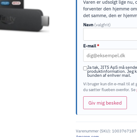
Varen er udsolgt lige nu, 
forventer den hjemme om ci
det samme, den er hjemm
Navn
(valgfrit)
E-mail
*
Ja tak, JITS ApS må sende
produktinformation. Jeg ka
bunden af enhver mail.
Vi bruger kun din e-mail til 
du sætter flueben ovenfor. Se
Giv mig besked
Varenummer (SKU):
1003767187
Amazon.com