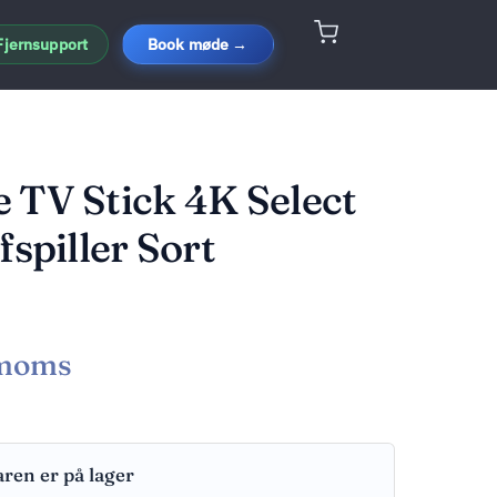
Fjernsupport
Book møde →
 TV Stick 4K Select
fspiller Sort
 moms
aren er på lager