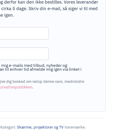
og derfor kan den ikke bestilles. Vores leverandør
rka 5 dage. Skriv din e-mail, så siger vi til med
e igen.
 mig e-mails med tilbud, nyheder og
n til enhver tid afmelde mig igen via linket i
at give dig besked om netop denne vare, medmindre
privatlivspolitikken
.
Kategori:
Skærme, projektorer og TV
Varemærke: