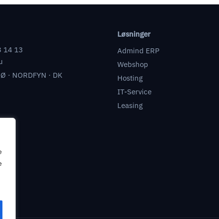
Løsninger
3 14 13
Admind ERP
u
Webshop
Ø · NORDFYN · DK
Hosting
IT-Service
Leasing
e
e