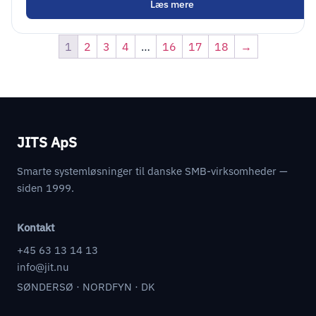
Læs mere
1
2
3
4
…
16
17
18
→
JITS ApS
Smarte systemløsninger til danske SMB-virksomheder —
siden 1999.
Kontakt
+45 63 13 14 13
info@jit.nu
SØNDERSØ · NORDFYN · DK