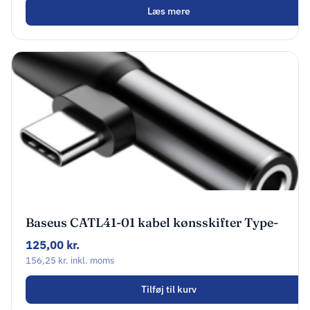
Læs mere
Baseus CATL41-01 kabel kønsskifter Type-
C Type-C / 3.5 mm Sort
125,00
kr.
156,25
kr.
inkl. moms
Tilføj til kurv