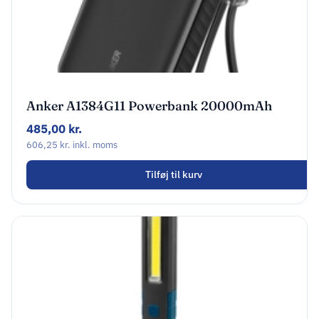
Anker A1384G11 Powerbank 20000mAh
30Watt 2xUSB-C 1xUSB-A Sort
485,00
kr.
606,25
kr.
inkl. moms
Tilføj til kurv