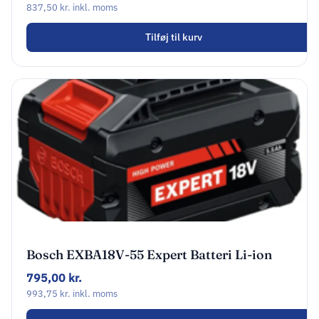
837,50
kr.
inkl. moms
Tilføj til kurv
Bosch EXBA18V-55 Expert Batteri Li-ion
5.5Ah
795,00
kr.
993,75
kr.
inkl. moms