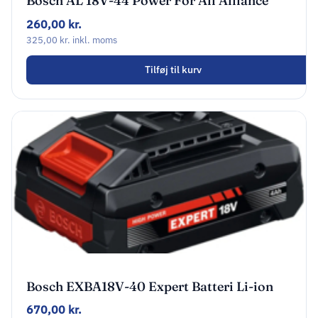
Bosch AL 18V-44 Power For All Alliance
18V Batterioplader
260,00
kr.
325,00
kr.
inkl. moms
Tilføj til kurv
Bosch EXBA18V-40 Expert Batteri Li-ion
4Ah
670,00
kr.