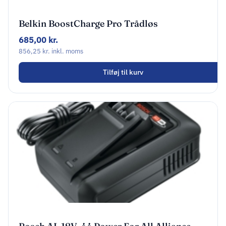
Belkin BoostCharge Pro Trådløs
opladningsstander 15Watt
685,00
kr.
856,25
kr.
inkl. moms
Tilføj til kurv