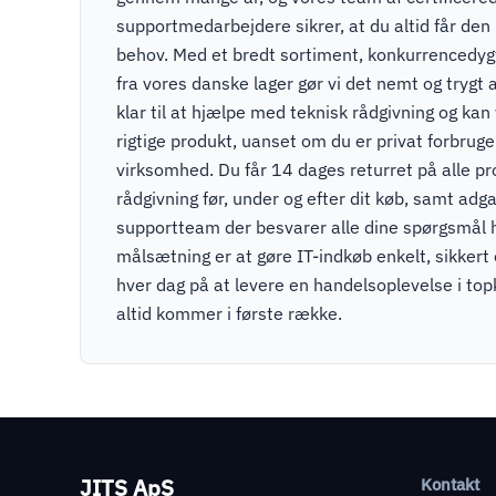
supportmedarbejdere sikrer, at du altid får den r
behov. Med et bredt sortiment, konkurrencedygti
fra vores danske lager gør vi det nemt og trygt a
klar til at hjælpe med teknisk rådgivning og kan v
rigtige produkt, uanset om du er privat forbruger
virksomhed. Du får 14 dages returret på alle pr
rådgivning før, under og efter dit køb, samt adga
supportteam der besvarer alle dine spørgsmål 
målsætning er at gøre IT-indkøb enkelt, sikkert
hver dag på at levere en handelsoplevelse i to
altid kommer i første række.
JITS ApS
Kontakt