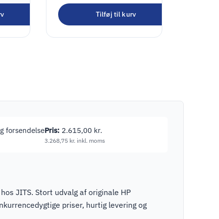
Adapter 45Watt
rv
Tilføj til kurv
230,00
kr.
2xUSB-C Hvid
287,50
kr.
inkl. moms
tig forsendelse
Pris:
2.615,00
kr.
3.268,75
kr.
inkl. moms
os JITS. Stort udvalg af originale HP
urrencedygtige priser, hurtig levering og