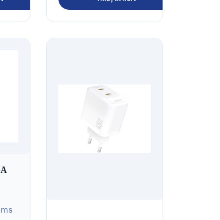
-A
oms
Dudao A28PEU