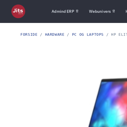
Admind ERP
Webunivers
FORSIDE
/
HARDWARE
/
PC OG LAPTOPS
/ HP ELIT