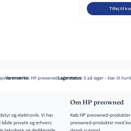
Tilføj til ku
ops
Varemærke:
HP preowned
Lagerstatus:
5 på lager - klar til hur
Om HP preowned
dstyr og elektronik. Vi har
Køb HP preowned-produkter h
il både private og erhverv
preowned-produkter med konk
de teknikere og dedikerede
dansk support.