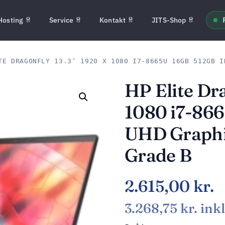
Hosting
Service
Kontakt
JITS-Shop
E DRAGONFLY 13.3″ 1920 X 1080 I7-8665U 16GB 512GB I
HP Elite Dra
1080 i7-866
UHD Graphi
Grade B
2.615,00
kr.
3.268,75
kr.
ink