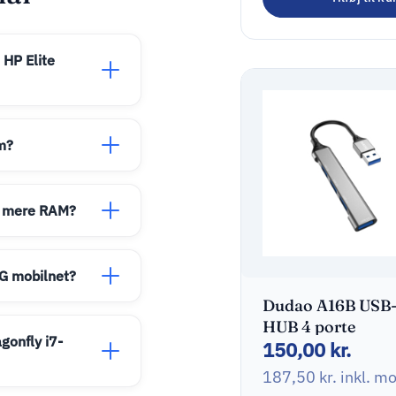
 HP Elite
m?
d mere RAM?
4G mobilnet?
Dudao A16B USB
HUB 4 porte
agonfly i7-
150,00
kr.
187,50
kr.
inkl. m