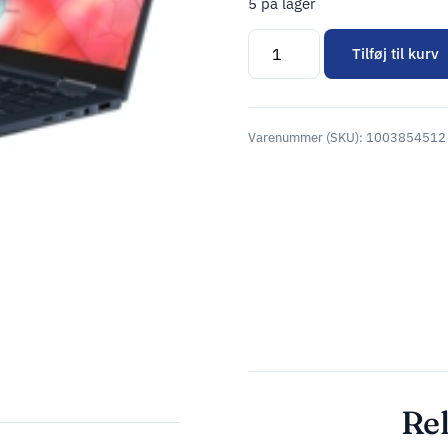
5 på lager
Tilføj til kurv
Alternative:
Varenummer (SKU):
1003854512
Rel