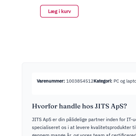
Læg i kurv
Varenummer:
1003854512
Kategori:
PC og lapt
Hvorfor handle hos JITS ApS?
JITS ApS er din pålidelige partner inden for IT-u
specialiseret os i at levere kvalitetsprodukter t
gennem mange år, og vores team af certificere