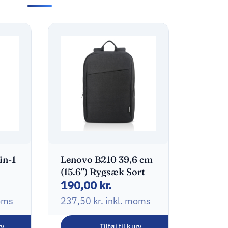
in-1
Lenovo B210 39,6 cm
(15.6″) Rygsæk Sort
190,00
kr.
oms
237,50
kr.
inkl. moms
rv
Tilføj til kurv