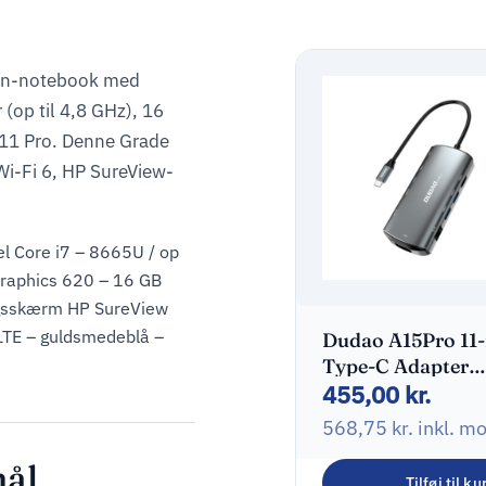
een-notebook med
 (op til 4,8 GHz), 16
1 Pro. Denne Grade
Wi-Fi 6, HP SureView-
el Core i7 – 8665U / op
Graphics 620 – 16 GB
gsskærm HP SureView
 LTE – guldsmedeblå –
Dudao A15Pro 11-
Type-C Adapter
455,00
kr.
Dockingstation
568,75
kr.
inkl. m
mål
Tilføj til ku