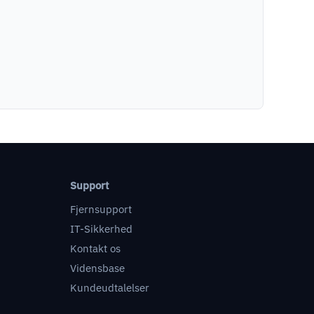
Support
Fjernsupport
IT-Sikkerhed
Kontakt os
Vidensbase
Kundeudtalelser