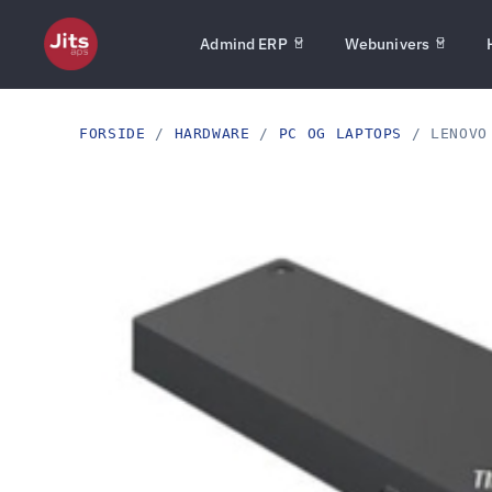
Admind ERP
Webunivers
FORSIDE
/
HARDWARE
/
PC OG LAPTOPS
/ LENOVO 