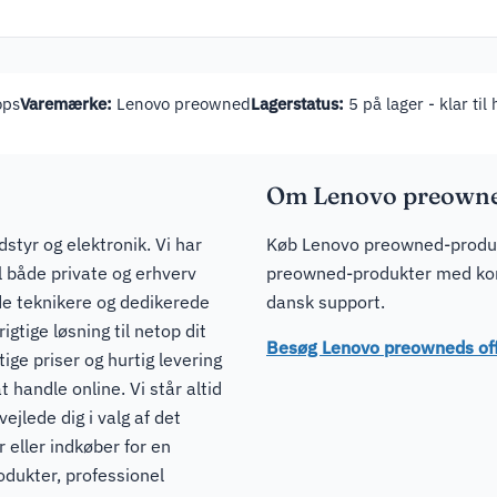
ops
Varemærke:
Lenovo preowned
Lagerstatus:
5 på lager - klar til
Om Lenovo preown
dstyr og elektronik. Vi har
Køb Lenovo preowned-produkt
il både private og erhverv
preowned-produkter med konk
de teknikere og dedikerede
dansk support.
igtige løsning til netop dit
Besøg Lenovo preowneds of
ge priser og hurtig levering
t handle online. Vi står altid
ejlede dig i valg af det
 eller indkøber for en
odukter, professionel