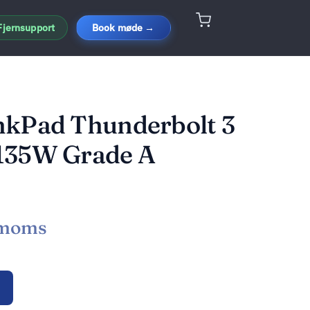
Fjernsupport
Book møde →
nkPad Thunderbolt 3
135W Grade A
 moms