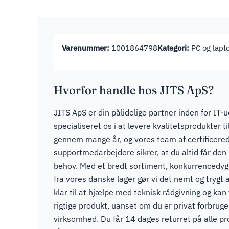
Varenummer:
1001864798
Kategori:
PC og lapt
Hvorfor handle hos JITS ApS?
JITS ApS er din pålidelige partner inden for IT-u
specialiseret os i at levere kvalitetsprodukter t
gennem mange år, og vores team af certificere
supportmedarbejdere sikrer, at du altid får den r
behov. Med et bredt sortiment, konkurrencedygti
fra vores danske lager gør vi det nemt og trygt a
klar til at hjælpe med teknisk rådgivning og kan v
rigtige produkt, uanset om du er privat forbruger
virksomhed. Du får 14 dages returret på alle pr