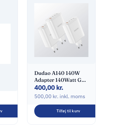
Dudao A140 140W
Adapter 140Watt GaN
400,00
kr.
3xUSB-C + 1xUSB-A
500,00
kr.
inkl. moms
rv
Tilføj til kurv
oms