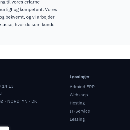
ng til vores erfarne
hurtigt og kompetent. Vores
 og bekvemt, og vi arbejder
pklasse, hvor du som kunde
Løsninger
3 14 13
Admind ERP
u
Webshop
Ø · NORDFYN · DK
Hosting
IT-Service
Leasing