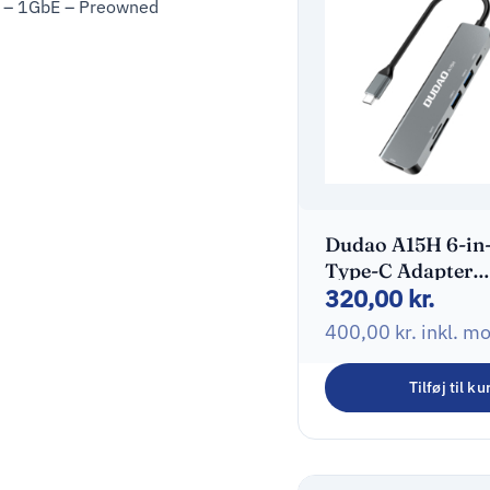
t – 1GbE – Preowned
Dudao A15H 6-in
Type-C Adapter
320,00
kr.
Dockingstation
400,00
kr.
inkl. m
Tilføj til ku