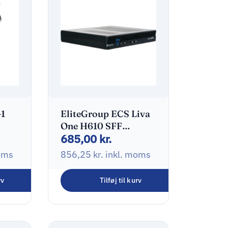
-1
EliteGroup ECS Liva
One H610 SFF
685,00
kr.
Barebone LGA1700
0GB No-OS Sort
oms
856,25
kr.
inkl. moms
rv
Tilføj til kurv