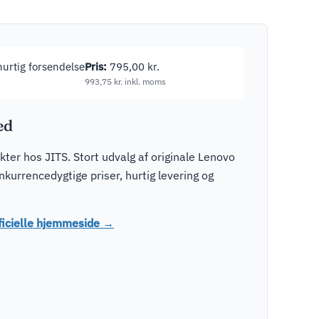
 hurtig forsendelse
Pris:
795,00
kr.
993,75
kr.
inkl. moms
ed
er hos JITS. Stort udvalg af originale Lenovo
urrencedygtige priser, hurtig levering og
ficielle hjemmeside →