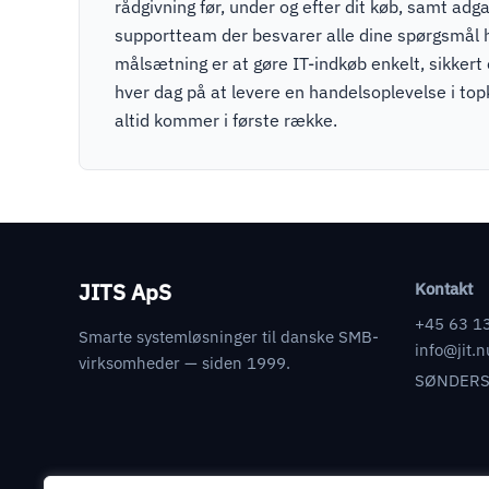
rådgivning før, under og efter dit køb, samt adga
supportteam der besvarer alle dine spørgsmål 
målsætning er at gøre IT-indkøb enkelt, sikkert
hver dag på at levere en handelsoplevelse i to
altid kommer i første række.
JITS ApS
Kontakt
+45 63 1
Smarte systemløsninger til danske SMB-
info@jit.n
virksomheder — siden 1999.
SØNDERS