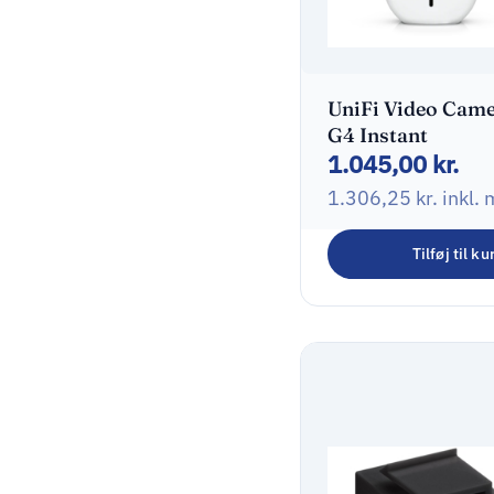
UniFi Video Cam
G4 Instant
1.045,00
kr.
1.306,25
kr.
inkl.
Tilføj til ku