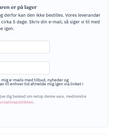
aren er på lager
og derfor kan den ikke bestilles. Vores leverandør
rka 5 dage. Skriv din e-mail, så siger vi til med
e igen.
 mig e-mails med tilbud, nyheder og
n til enhver tid afmelde mig igen via linket i
at give dig besked om netop denne vare, medmindre
privatlivspolitikken
.