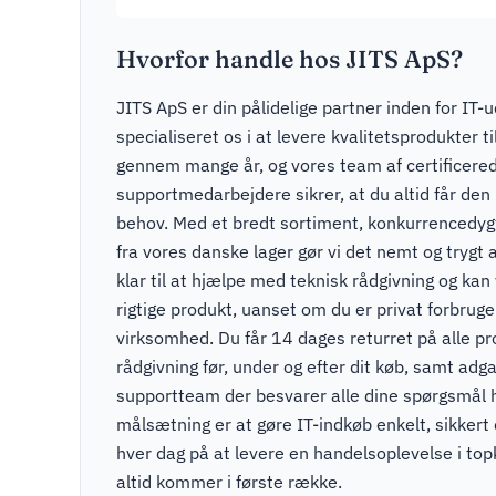
Hvorfor handle hos JITS ApS?
JITS ApS er din pålidelige partner inden for IT-u
specialiseret os i at levere kvalitetsprodukter t
gennem mange år, og vores team af certificere
supportmedarbejdere sikrer, at du altid får den r
behov. Med et bredt sortiment, konkurrencedygti
fra vores danske lager gør vi det nemt og trygt a
klar til at hjælpe med teknisk rådgivning og kan v
rigtige produkt, uanset om du er privat forbruger
virksomhed. Du får 14 dages returret på alle pr
rådgivning før, under og efter dit køb, samt adga
supportteam der besvarer alle dine spørgsmål 
målsætning er at gøre IT-indkøb enkelt, sikkert
hver dag på at levere en handelsoplevelse i to
altid kommer i første række.