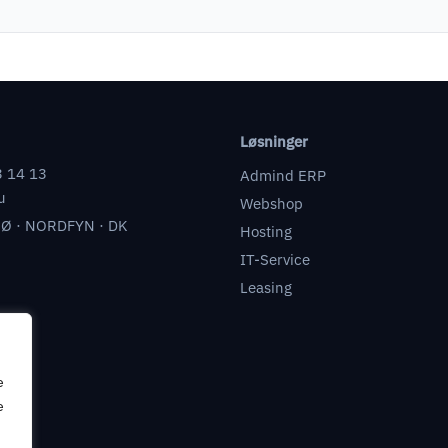
Løsninger
3 14 13
Admind ERP
u
Webshop
Ø · NORDFYN · DK
Hosting
IT-Service
Leasing
e
e