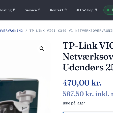
Hosting
Service
Kontakt
JITS-Shop
OVERVÅGNING
/ TP-LINK VIGI C340 V1 NETVÆRKSOVERVÅGNI
TP-Link VI
Netværksov
Udendørs 2
470,00
kr.
587,50
kr.
inkl.
Ikke på lager