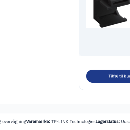
Goobay Keystone
skjuler
Tilføj til ku
105,00
kr.
131,25
kr.
inkl. m
 overvågning
Varemærke:
TP-LINK Technologies
Lagerstatus:
Udso