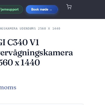
Fjernsupport
Book møde →
NGSKAMERA UDENDØRS 2560 X 1440
GI C340 V1
ervågningskamera
560 x 1440
 moms