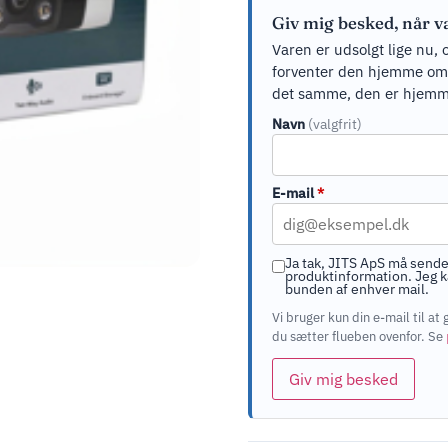
Giv mig besked, når v
Varen er udsolgt lige nu, 
forventer den hjemme om ci
det samme, den er hjemm
Navn
(valgfrit)
E-mail
*
Ja tak, JITS ApS må sende
produktinformation. Jeg ka
bunden af enhver mail.
Vi bruger kun din e-mail til 
du sætter flueben ovenfor. Se
Giv mig besked