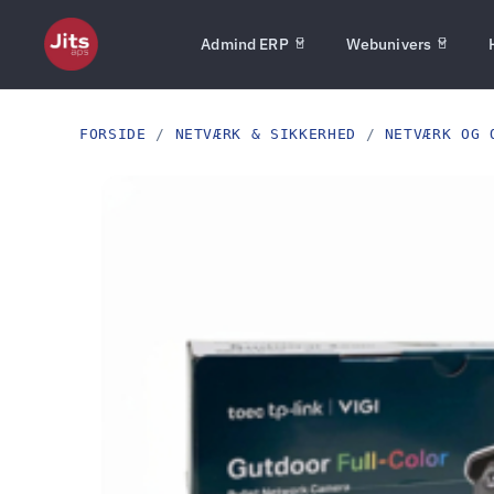
Admind ERP
Webunivers
FORSIDE
/
NETVÆRK & SIKKERHED
/
NETVÆRK OG 