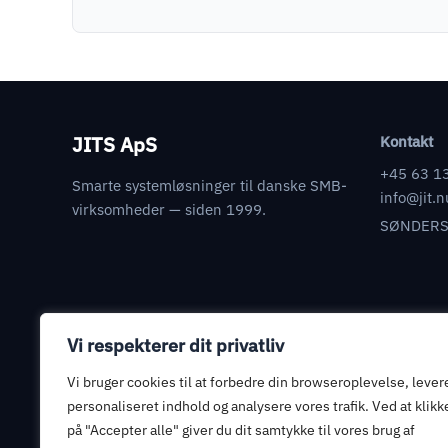
JITS ApS
Kontakt
+45 63 1
Smarte systemløsninger til danske SMB-
info@jit.n
virksomheder — siden 1999.
SØNDERS
Vi respekterer dit privatliv
Juridisk
Databehandleraftale
Vi bruger cookies til at forbedre din browseroplevelse, lever
Informationssikkerhed
personaliseret indhold og analysere vores trafik. Ved at klikk
på "Accepter alle" giver du dit samtykke til vores brug af
Privatlivspolitik