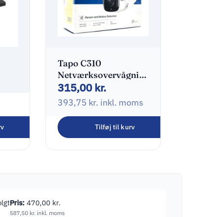
Tapo C310
Netværksovervågningskamera
315,00
kr.
Udendørs 2304 x
1296
393,75
kr.
inkl. moms
rv
Tilføj til kurv
oms
lgt
Pris:
470,00
kr.
587,50
kr.
inkl. moms