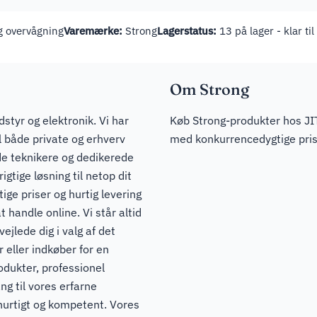
 overvågning
Varemærke:
Strong
Lagerstatus:
13 på lager - klar ti
Om Strong
dstyr og elektronik. Vi har
Køb Strong-produkter hos JIT
il både private og erhverv
med konkurrencedygtige prise
de teknikere og dedikerede
igtige løsning til netop dit
ge priser og hurtig levering
t handle online. Vi står altid
ejlede dig i valg af det
 eller indkøber for en
odukter, professionel
ng til vores erfarne
hurtigt og kompetent. Vores