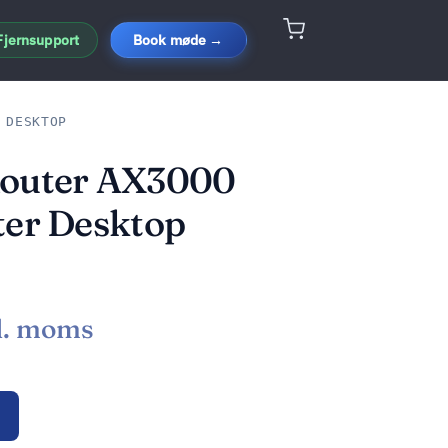
Fjernsupport
Book møde →
 DESKTOP
Router AX3000
ter Desktop
l. moms