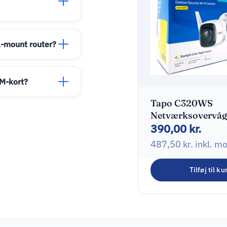
l-mount router?
M-kort?
Tapo C320WS
Netværksovervå
390,00
kr.
Udendørs 2560 x
1440
487,50
kr.
inkl. m
Tilføj til ku