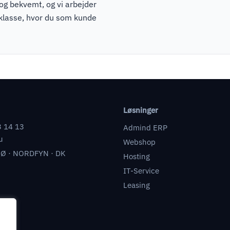
 og bekvemt, og vi arbejder
pklasse, hvor du som kunde
Løsninger
3 14 13
Admind ERP
u
Webshop
Ø · NORDFYN · DK
Hosting
IT-Service
Leasing