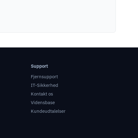
Support
Fjernsupport
IT-Sikkerhed
Kontakt os
Vidensbase
Kundeudtalelser