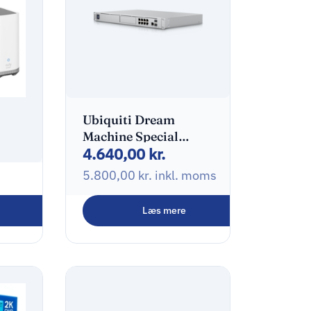
Ubiquiti Dream
Machine Special
4.640,00
kr.
Edition
5.800,00
kr.
inkl. moms
am
Læs mere
gningskamera
 moms