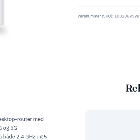
Varenummer (SKU):
1001869598
Rel
desktop-router med
4G og 5G
å både 2,4 GHz og 5