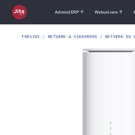
Admind ERP
Webunivers
FORSIDE
/
NETVÆRK & SIKKERHED
/
NETVÆRK OG 