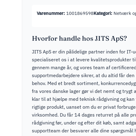
Varenummer:
1001869598
Kategori:
Netværk og
Hvorfor handle hos JITS ApS?
JITS ApS er din pålidelige partner inden for IT-u
specialiseret os i at levere kvalitetsprodukter t
gennem mange år, og vores team af certificere
supportmedarbejdere sikrer, at du altid får den r
behov. Med et bredt sortiment, konkurrencedygti
fra vores danske lager gør vi det nemt og trygt a
klar til at hjælpe med teknisk rådgivning og kan v
rigtige produkt, uanset om du er privat forbruger
virksomhed. Du får 14 dages returret på alle pr
rådgivning før, under og efter dit køb, samt adga
supportteam der besvarer alle dine spørgsmål 