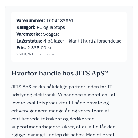
4.112,50
kr.
inkl. mo
256GB T1A
Varenummer:
1004183861
Kategori:
PC og laptops
Varemærke:
Seagate
Lagerstatus:
4 på lager - klar til hurtig forsendelse
Pris:
2.335,00
kr.
2.918,75
kr.
inkl. moms
Hvorfor handle hos JITS ApS?
JITS ApS er din pålidelige partner inden for IT-
udstyr og elektronik. Vi har specialiseret os i at
levere kvalitetsprodukter til både private og
erhverv gennem mange år, og vores team af
certificerede teknikere og dedikerede
supportmedarbejdere sikrer, at du altid får den
rigtige løsning til netop dit behov. Med et bredt