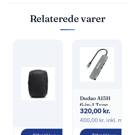
Relaterede varer
Dudao A15H
6-in-1 Type-C
320,00
kr.
Adapter
Dockingstation
400,00
kr.
inkl. moms