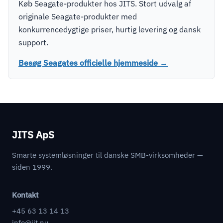
Køb Seagate-produkter hos JITS. Stort udvalg af
originale Seagate-produkter med
konkurrencedygtige priser, hurtig levering og dansk
support.
Besøg Seagates officielle hjemmeside →
JITS ApS
Smarte systemløsninger til danske SMB-virksomheder —
siden 1999.
Kontakt
+45 63 13 14 13
info@jit.nu