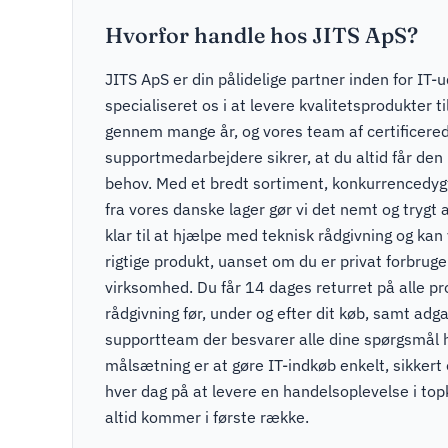
Hvorfor handle hos JITS ApS?
JITS ApS er din pålidelige partner inden for IT-u
specialiseret os i at levere kvalitetsprodukter t
gennem mange år, og vores team af certificere
supportmedarbejdere sikrer, at du altid får den r
behov. Med et bredt sortiment, konkurrencedygti
fra vores danske lager gør vi det nemt og trygt a
klar til at hjælpe med teknisk rådgivning og kan v
rigtige produkt, uanset om du er privat forbruger
virksomhed. Du får 14 dages returret på alle pr
rådgivning før, under og efter dit køb, samt adga
supportteam der besvarer alle dine spørgsmål 
målsætning er at gøre IT-indkøb enkelt, sikkert
hver dag på at levere en handelsoplevelse i to
altid kommer i første række.