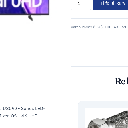
Tilføj til kurv
Alternative:
Varenummer (SKU):
1003435920
Rel
e U8092F Series LED-
 Tizen OS – 4K UHD