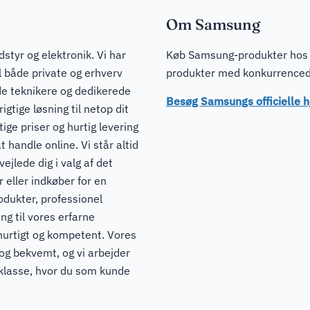
Om Samsung
dstyr og elektronik. Vi har
Køb Samsung-produkter hos J
il både private og erhverv
produkter med konkurrencedyg
de teknikere og dedikerede
Besøg Samsungs officielle
igtige løsning til netop dit
ge priser og hurtig levering
t handle online. Vi står altid
ejlede dig i valg af det
 eller indkøber for en
odukter, professionel
ng til vores erfarne
hurtigt og kompetent. Vores
 og bekvemt, og vi arbejder
pklasse, hvor du som kunde