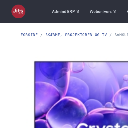
Admind ERP
Webunivers
FORSIDE
/
SKÆRME, PROJEKTORER OG TV
/ SAMSUN