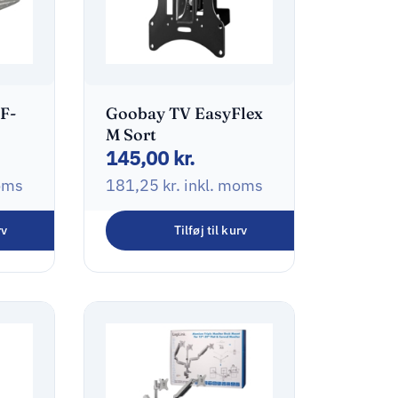
F-
Goobay TV EasyFlex
M Sort
145,00
kr.
oms
181,25
kr.
inkl. moms
rv
Tilføj til kurv