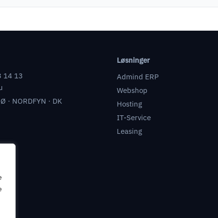
Løsninger
3 14 13
Admind ERP
u
Webshop
Ø · NORDFYN · DK
Hosting
IT-Service
Leasing
e
e