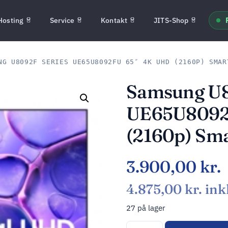
Hosting
Service
Kontakt
JITS-Shop
G U8092F SERIES UE65U8092FU 65″ 4K UHD (2160P) SMAR
Samsung U8
UE65U8092
(2160p) Sm
3.900,00
kr.
4.875,00
kr.
ink
27 på lager