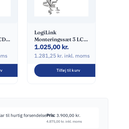
LogiLink
CD
Monteringssæt 3 LCD
1.025,00
kr.
skærme 13″-32″
oms
1.281,25
kr.
inkl. moms
rv
Tilføj til kurv
ar til hurtig forsendelse
Pris:
3.900,00
kr.
4.875,00
kr.
inkl. moms