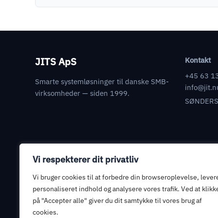
JITS ApS
Kontakt
+45 63 1
Smarte systemløsninger til danske SMB-
info@jit.n
virksomheder — siden 1999.
SØNDERS
Vi respekterer dit privatliv
Juridisk
Databehandleraftale
Vi bruger cookies til at forbedre din browseroplevelse, lever
Informationssikkerhed
personaliseret indhold og analysere vores trafik. Ved at klikk
på "Accepter alle" giver du dit samtykke til vores brug af
Privatlivspolitik
cookies.
Handelsbetingelser