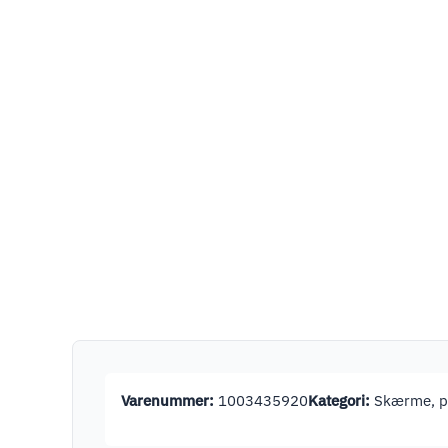
Varenummer:
1003435920
Kategori:
Skærme, pr