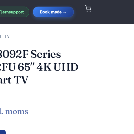
Fjernsupport
Book møde →
T TV
092F Series
FU 65″ 4K UHD
art TV
l. moms