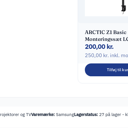
ARCTIC Z1 Basic
Monteringssæt L
200,00
kr.
display 13″-32″
250,00
kr.
inkl. m
Tilføj til ku
ojektorer og TV
Varemærke:
Samsung
Lagerstatus:
27 på lager - kl