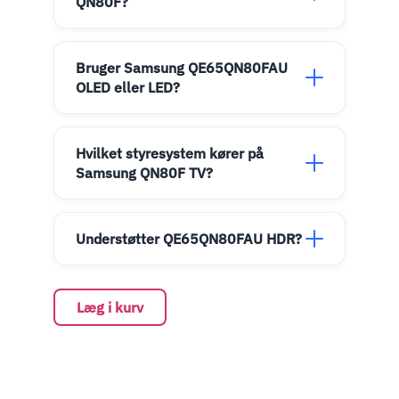
QN80F?
Bruger Samsung QE65QN80FAU
OLED eller LED?
Hvilket styresystem kører på
Samsung QN80F TV?
Understøtter QE65QN80FAU HDR?
Læg i kurv