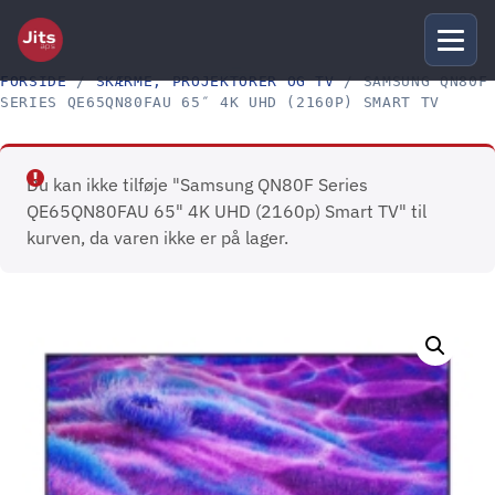
FORSIDE
/
SKÆRME, PROJEKTORER OG TV
/ SAMSUNG QN80F
SERIES QE65QN80FAU 65″ 4K UHD (2160P) SMART TV
Du kan ikke tilføje "Samsung QN80F Series
QE65QN80FAU 65" 4K UHD (2160p) Smart TV" til
kurven, da varen ikke er på lager.