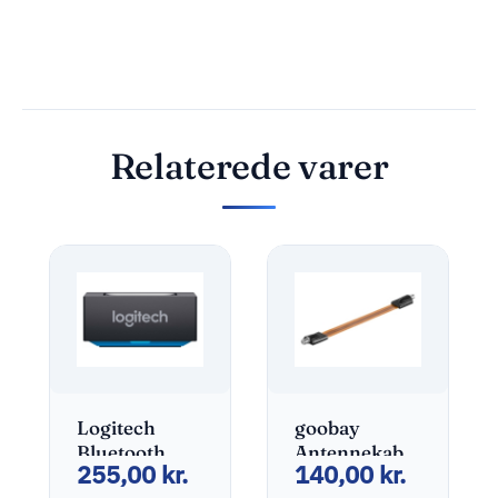
Relaterede varer
Logitech
goobay
Bluetooth
Antennekabel
255,00
kr.
140,00
kr.
trådløs
52cm