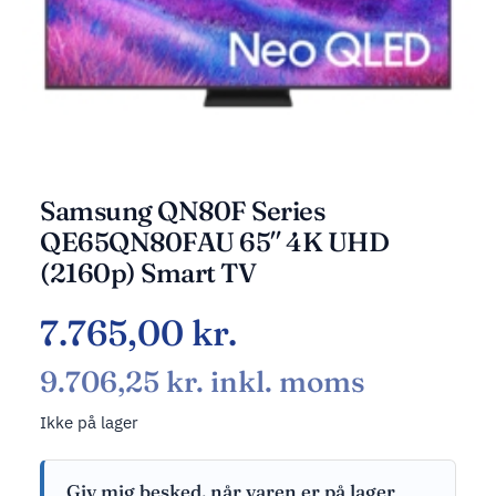
Samsung QN80F Series
QE65QN80FAU 65″ 4K UHD
(2160p) Smart TV
7.765,00
kr.
9.706,25
kr.
inkl. moms
Ikke på lager
Giv mig besked, når varen er på lager