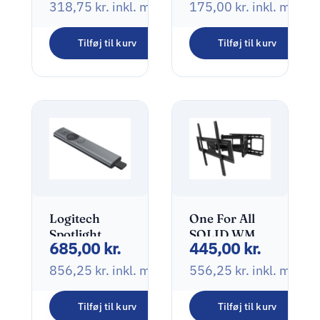
audiomodtager
318,75
kr.
inkl. moms
175,00
kr.
inkl. moms
Sort
Tilføj til kurv
Tilføj til kurv
Logitech
One For All
Spotlight
SOLID WM
685,00
kr.
445,00
kr.
Fjernbetjening
4661
til
Monteringssæt
856,25
kr.
inkl. moms
556,25
kr.
inkl. moms
præsentation
Fladt panel
Grå
32″-84″
Tilføj til kurv
Tilføj til kurv