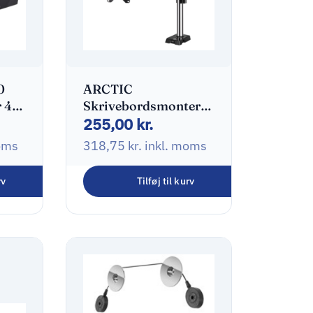
0
ARCTIC
 4
Skrivebordsmontering
255,00
kr.
LCD display Up to 34″
/ 38′ (ultra-wide)
oms
318,75
kr.
inkl. moms
rv
Tilføj til kurv