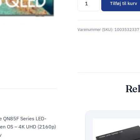
Tilføj til kurv
Alternative:
Varenummer (SKU):
1003532337
Rel
e QN85F Series LED-
zen OS – 4K UHD (2160p)
v