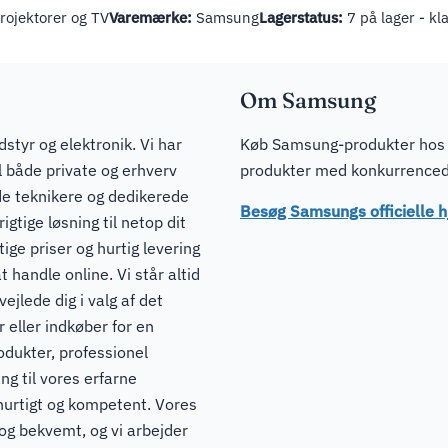
ojektorer og TV
Varemærke:
Samsung
Lagerstatus:
7 på lager - kla
Om Samsung
dstyr og elektronik. Vi har
Køb Samsung-produkter hos J
il både private og erhverv
produkter med konkurrencedyg
de teknikere og dedikerede
Besøg Samsungs officielle
igtige løsning til netop dit
ge priser og hurtig levering
t handle online. Vi står altid
ejlede dig i valg af det
 eller indkøber for en
odukter, professionel
ng til vores erfarne
hurtigt og kompetent. Vores
 og bekvemt, og vi arbejder