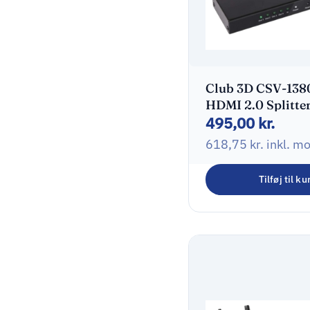
Club 3D CSV-138
HDMI 2.0 Splitter
495,00
kr.
porte
618,75
kr.
inkl. m
Tilføj til ku