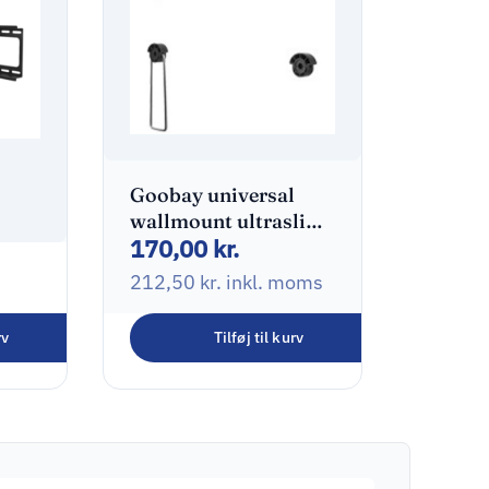
Goobay universal
wallmount ultraslim
170,00
kr.
32-55″
D
212,50
kr.
inkl. moms
adt
rv
Tilføj til kurv
oms