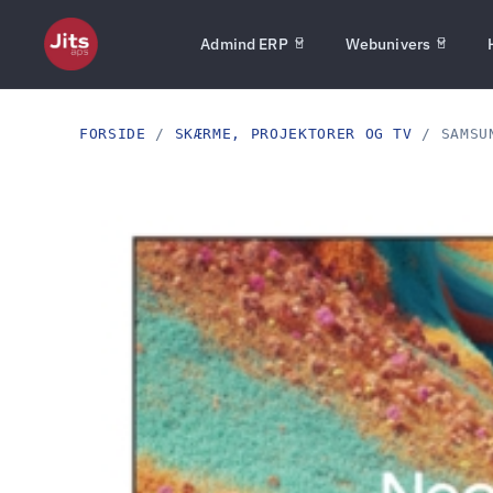
Admind ERP
Webunivers
FORSIDE
/
SKÆRME, PROJEKTORER OG TV
/ SAMSUN