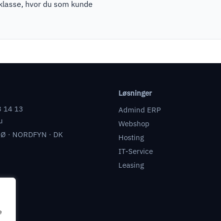
pklasse, hvor du som kunde
Løsninger
3 14 13
Admind ERP
u
Webshop
Ø · NORDFYN · DK
Hosting
IT-Service
Leasing
e