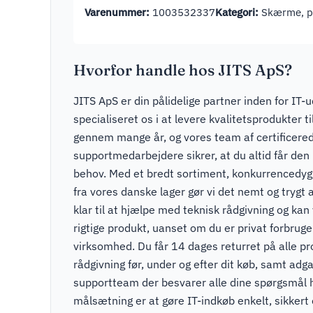
Varenummer:
1003532337
Kategori:
Skærme, pr
Hvorfor handle hos JITS ApS?
JITS ApS er din pålidelige partner inden for IT-u
specialiseret os i at levere kvalitetsprodukter t
gennem mange år, og vores team af certificere
supportmedarbejdere sikrer, at du altid får den r
behov. Med et bredt sortiment, konkurrencedygti
fra vores danske lager gør vi det nemt og trygt a
klar til at hjælpe med teknisk rådgivning og kan v
rigtige produkt, uanset om du er privat forbruger
virksomhed. Du får 14 dages returret på alle pr
rådgivning før, under og efter dit køb, samt adga
supportteam der besvarer alle dine spørgsmål 
målsætning er at gøre IT-indkøb enkelt, sikkert