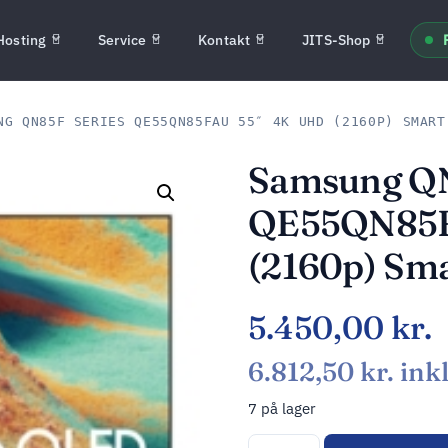
Hosting
Service
Kontakt
JITS-Shop
G QN85F SERIES QE55QN85FAU 55″ 4K UHD (2160P) SMART
Samsung QN
QE55QN85F
(2160p) Sm
5.450,00
kr.
6.812,50
kr.
ink
7 på lager