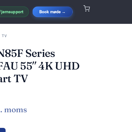
Fjernsupport
Book møde →
 TV
85F Series
AU 55″ 4K UHD
art TV
l. moms