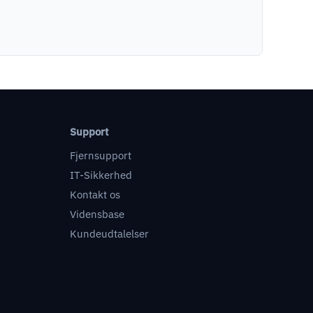
Support
Fjernsupport
IT-Sikkerhed
Kontakt os
Vidensbase
Kundeudtalelser