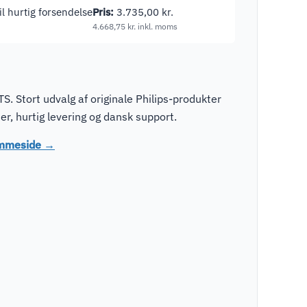
til hurtig forsendelse
Pris:
3.735,00
kr.
4.668,75
kr.
inkl. moms
S. Stort udvalg af originale Philips-produkter
r, hurtig levering og dansk support.
jemmeside →