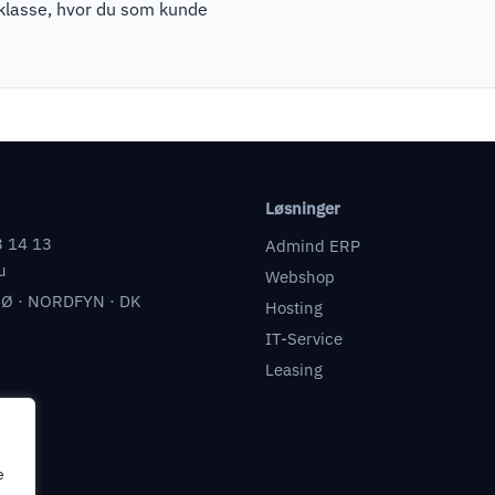
pklasse, hvor du som kunde
Løsninger
3 14 13
Admind ERP
u
Webshop
Ø · NORDFYN · DK
Hosting
IT-Service
Leasing
e