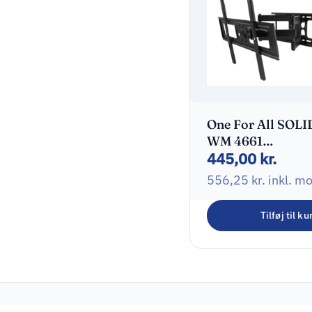
One For All SOLI
WM 4661
445,00
kr.
Monteringssæt Fl
panel 32″-84″
556,25
kr.
inkl. m
Tilføj til ku