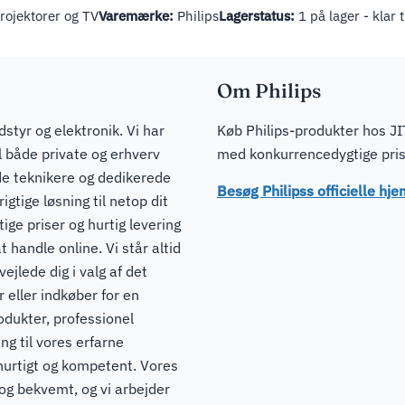
ojektorer og TV
Varemærke:
Philips
Lagerstatus:
1 på lager - klar 
Om Philips
dstyr og elektronik. Vi har
Køb Philips-produkter hos JIT
il både private og erhverv
med konkurrencedygtige prise
de teknikere og dedikerede
Besøg Philipss officielle h
igtige løsning til netop dit
ge priser og hurtig levering
t handle online. Vi står altid
ejlede dig i valg af det
 eller indkøber for en
odukter, professionel
ng til vores erfarne
hurtigt og kompetent. Vores
 og bekvemt, og vi arbejder