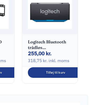
D
Logitech Bluetooth
trådløs
255,00
kr.
adt
audiomodtager Sort
oms
318,75
kr.
inkl. moms
rv
Tilføj til kurv