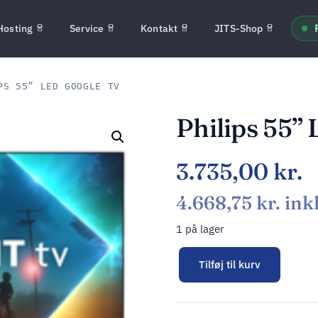
Hosting
Service
Kontakt
JITS-Shop
S 55” LED GOOGLE TV
Philips 55”
3.735,00
kr.
4.668,75
kr.
ink
1 på lager
Tilføj til kurv
Alternative: