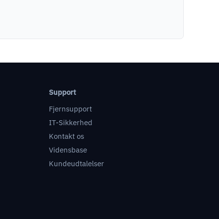
Support
Fjernsupport
IT-Sikkerhed
Kontakt os
Vidensbase
Kundeudtalelser