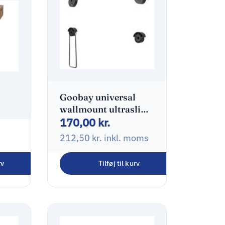
Goobay universal
wallmount ultraslim
170,00
kr.
32-55″
212,50
kr.
inkl. moms
and
rv
Tilføj til kurv
oms