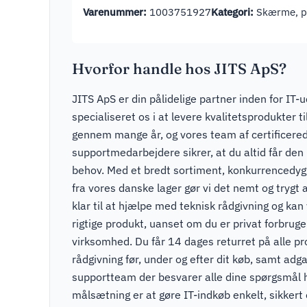
Varenummer:
1003751927
Kategori:
Skærme, pr
Hvorfor handle hos JITS ApS?
JITS ApS er din pålidelige partner inden for IT-u
specialiseret os i at levere kvalitetsprodukter t
gennem mange år, og vores team af certificere
supportmedarbejdere sikrer, at du altid får den r
behov. Med et bredt sortiment, konkurrencedygti
fra vores danske lager gør vi det nemt og trygt a
klar til at hjælpe med teknisk rådgivning og kan v
rigtige produkt, uanset om du er privat forbruger
virksomhed. Du får 14 dages returret på alle pr
rådgivning før, under og efter dit køb, samt adga
supportteam der besvarer alle dine spørgsmål 
målsætning er at gøre IT-indkøb enkelt, sikkert