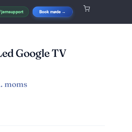
Fjernsupport
Book møde →
 Led Google TV
l. moms