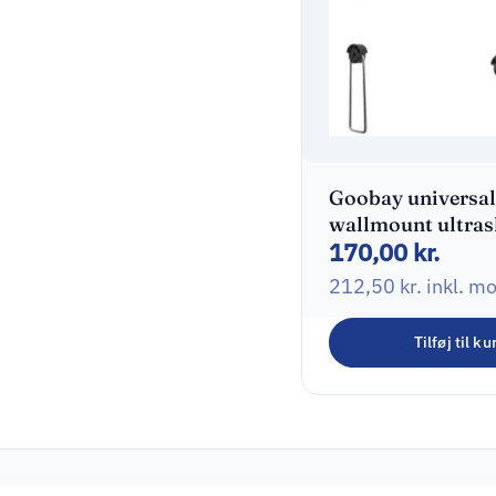
Goobay universal
wallmount ultras
170,00
kr.
32-55″
212,50
kr.
inkl. m
Tilføj til ku