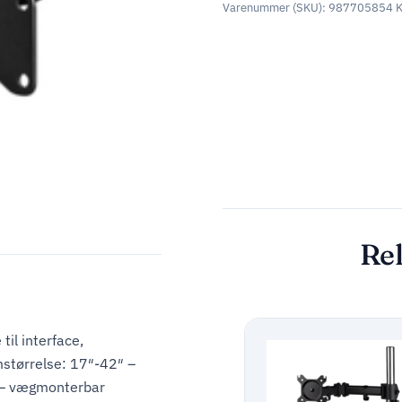
Varenummer (SKU):
987705854
K
Rel
il interface,
mstørrelse: 17″-42″ –
 – vægmonterbar