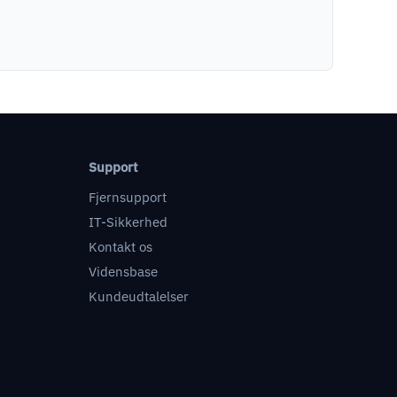
Support
Fjernsupport
IT-Sikkerhed
Kontakt os
Vidensbase
Kundeudtalelser