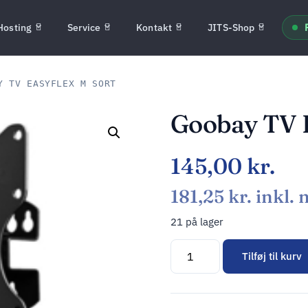
Hosting
Service
Kontakt
JITS-Shop
 TV EASYFLEX M SORT
Goobay TV 
145,00
kr.
181,25
kr.
inkl.
21 på lager
Tilføj til kurv
Alternative: