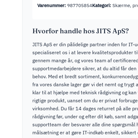
Varenummer:
987705854
Kategori:
Skærme, pro
Hvorfor handle hos JITS ApS?
JITS ApS er din pålidelige partner inden for IT-u
specialiseret os i at levere kvalitetsprodukter t
gennem mange år, og vores team af certificere
supportmedarbejdere sikrer, at du altid får den r
behov. Med et bredt sortiment, konkurrencedygti
fra vores danske lager gør vi det nemt og trygt a
klar til at hjælpe med teknisk rådgivning og kan v
rigtige produkt, uanset om du er privat forbruger
virksomhed. Du får 14 dages returret på alle pr
rådgivning før, under og efter dit køb, samt adga
supportteam der besvarer alle dine spørgsmål 
målsætning er at gøre IT-indkøb enkelt, sikkert