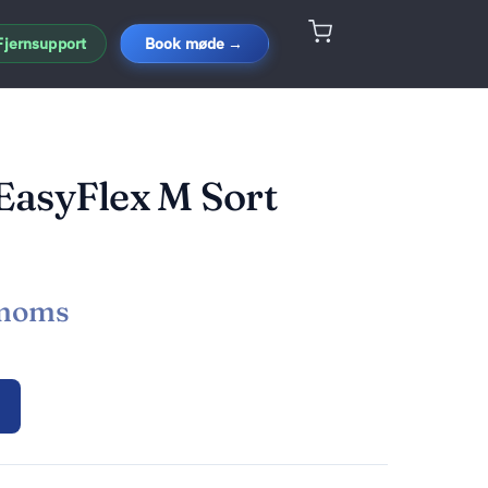
Fjernsupport
Book møde →
EasyFlex M Sort
 moms