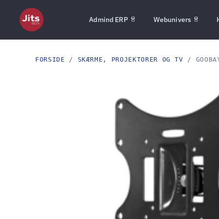
Admind ERP
Webunivers
FORSIDE
/
SKÆRME, PROJEKTORER OG TV
/ GOOBAY