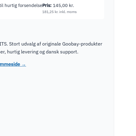
til hurtig forsendelse
Pris:
145,00
kr.
181,25
kr.
inkl. moms
TS. Stort udvalg af originale Goobay-produkter
r, hurtig levering og dansk support.
jemmeside →