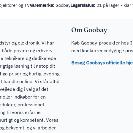
jektorer og TV
Varemærke:
Goobay
Lagerstatus:
21 på lager - klar 
Om Goobay
dstyr og elektronik. Vi har
Køb Goobay-produkter hos JI
il både private og erhverv
med konkurrencedygtige prise
de teknikere og dedikerede
Besøg Goobays officielle h
igtige løsning til netop dit
ge priser og hurtig levering
t handle online. Vi står altid
ejlede dig i valg af det
 eller indkøber for en
odukter, professionel
ng til vores erfarne
hurtigt og kompetent. Vores
 og bekvemt, og vi arbejder