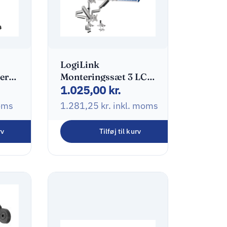
LogiLink
ering
Monteringssæt 3 LCD
1.025,00
kr.
o 34″
skærme 13″-32″
oms
1.281,25
kr.
inkl. moms
rv
Tilføj til kurv