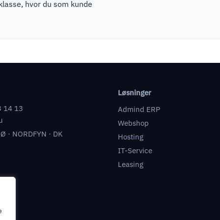
pklasse, hvor du som kunde
Løsninger
3 14 13
Admind ERP
u
Webshop
Ø · NORDFYN · DK
Hosting
IT-Service
Leasing
e