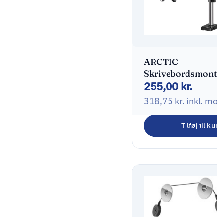
ARCTIC
Skrivebordsmont
255,00
kr.
LCD display Up t
/ 38′ (ultra-wide)
318,75
kr.
inkl. m
Tilføj til ku