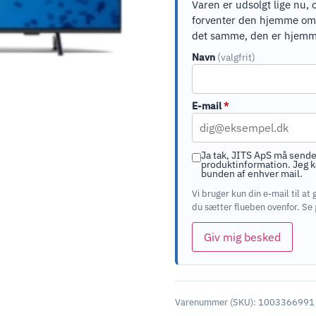
Varen er udsolgt lige nu, 
forventer den hjemme om ci
det samme, den er hjemm
Navn
(valgfrit)
E-mail
*
Ja tak, JITS ApS må sende
produktinformation. Jeg ka
bunden af enhver mail.
Vi bruger kun din e-mail til 
du sætter flueben ovenfor. Se
Giv mig besked
Varenummer (SKU):
1003366991