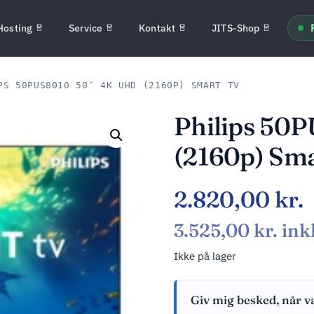
Hosting
Service
Kontakt
JITS-Shop
S 50PUS8010 50″ 4K UHD (2160P) SMART TV
Philips 50
(2160p) Sm
2.820,00
kr.
3.525,00
kr.
ink
Ikke på lager
Giv mig besked, når v