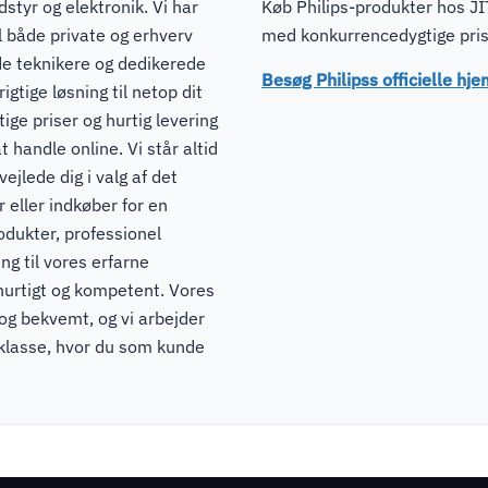
dstyr og elektronik. Vi har
Køb Philips-produkter hos JIT
il både private og erhverv
med konkurrencedygtige prise
de teknikere og dedikerede
Besøg Philipss officielle h
igtige løsning til netop dit
ge priser og hurtig levering
t handle online. Vi står altid
ejlede dig i valg af det
 eller indkøber for en
odukter, professionel
ng til vores erfarne
hurtigt og kompetent. Vores
 og bekvemt, og vi arbejder
pklasse, hvor du som kunde