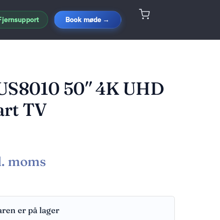
Fjernsupport
Book møde →
PUS8010 50″ 4K UHD
art TV
l. moms
aren er på lager