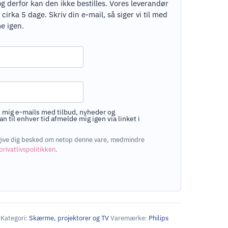
og derfor kan den ikke bestilles. Vores leverandør
rka 5 dage. Skriv din e-mail, så siger vi til med
e igen.
 mig e-mails med tilbud, nyheder og
n til enhver tid afmelde mig igen via linket i
at give dig besked om netop denne vare, medmindre
privatlivspolitikken
.
Kategori:
Skærme, projektorer og TV
Varemærke:
Philips