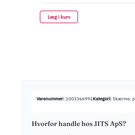
Læg i kurv
Varenummer:
1003366991
Kategori:
Skærme, pr
Hvorfor handle hos JITS ApS?