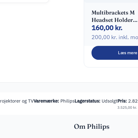
Multibrackets M
Headset Holder
160,00
kr.
Monteringssæt
Hovedtelefoner /
200,00
kr.
inkl. m
headsets
Læs mere
ojektorer og TV
Varemærke:
Philips
Lagerstatus:
Udsolgt
Pris:
2.8
3.525,00
kr.
Om Philips