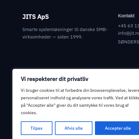
JITS ApS
Kontakt
+45 63 1
Smarte systemløsninger til danske SMB-
info@jit.n
virksomheder — siden 1999.
SØNDERS
Vi respekterer dit privatliv
Juridisk
Databehandleraftale
Vi bruger cookies til at forbedre din browseroplevelse, lever
personaliseret indhold og analysere vores trafik. Ved at klikk
Informationssikkerhed
på "Accepter alle" giver du dit samtykke til vores brug af
Privatlivspolitik
cookies.
Handelsbetingelser
Tilpas
Afvis alle
Accepter alle