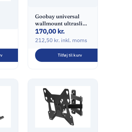
Goobay universal
wallmount ultraslim
170,00
kr.
32-55″
212,50
kr.
inkl. moms
00
rv
Tilføj til kurv
oms