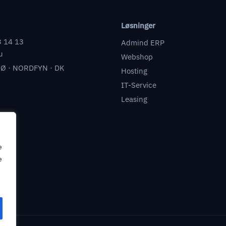
Løsninger
3 14 13
Admind ERP
u
Webshop
Ø · NORDFYN · DK
Hosting
IT-Service
Leasing
e
e