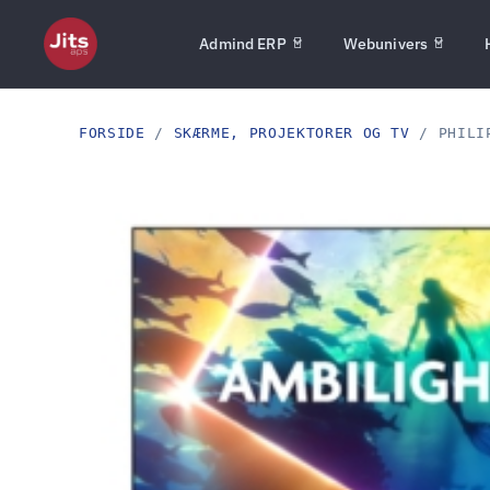
Admind ERP
Webunivers
FORSIDE
/
SKÆRME, PROJEKTORER OG TV
/ PHILIP