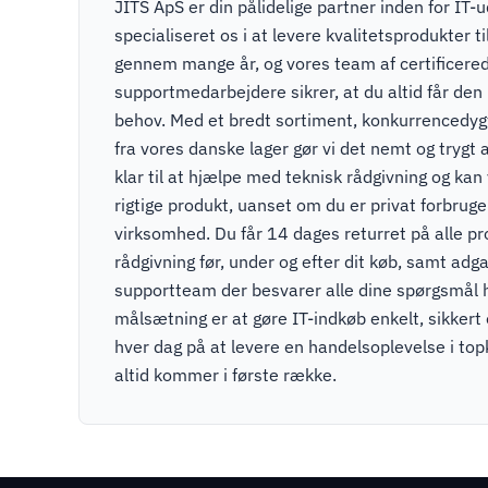
JITS ApS er din pålidelige partner inden for IT-u
specialiseret os i at levere kvalitetsprodukter t
gennem mange år, og vores team af certificere
supportmedarbejdere sikrer, at du altid får den r
behov. Med et bredt sortiment, konkurrencedygti
fra vores danske lager gør vi det nemt og trygt a
klar til at hjælpe med teknisk rådgivning og kan v
rigtige produkt, uanset om du er privat forbruger
virksomhed. Du får 14 dages returret på alle pr
rådgivning før, under og efter dit køb, samt adga
supportteam der besvarer alle dine spørgsmål 
målsætning er at gøre IT-indkøb enkelt, sikkert
hver dag på at levere en handelsoplevelse i to
altid kommer i første række.