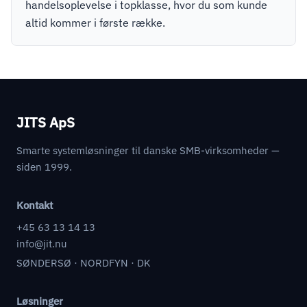
handelsoplevelse i topklasse, hvor du som kunde
altid kommer i første række.
JITS ApS
Smarte systemløsninger til danske SMB-virksomheder —
siden 1999.
Kontakt
+45 63 13 14 13
info@jit.nu
SØNDERSØ · NORDFYN · DK
Løsninger