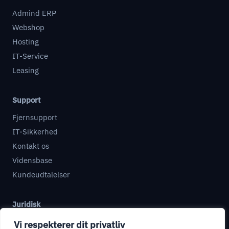
Admind ERP
Webshop
Hosting
IT-Service
Leasing
Support
Fjernsupport
IT-Sikkerhed
Kontakt os
Vidensbase
Kundeudtalelser
Juridisk
Databehandleraftale
Vi respekterer dit privatliv