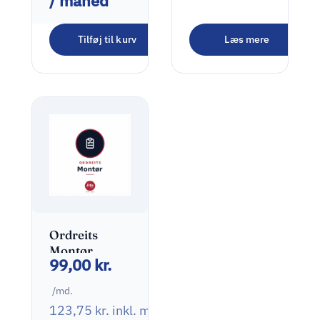
/ måned
Tilføj til kurv
Læs mere
Ordreits
Montør
99,00
kr.
/md.
123,75
kr.
inkl. moms