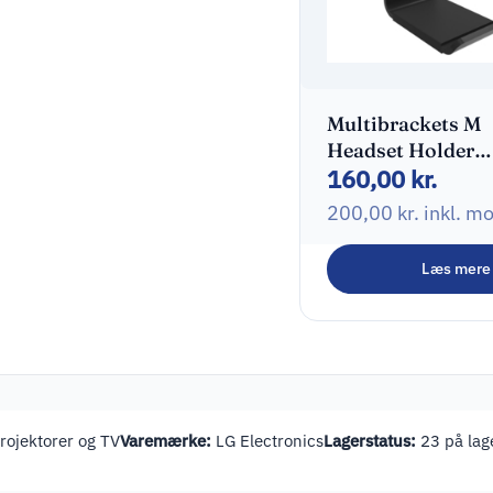
Multibrackets M
Headset Holder
160,00
kr.
Monteringssæt
Hovedtelefoner /
200,00
kr.
inkl. m
headsets
Læs mere
ojektorer og TV
Varemærke:
LG Electronics
Lagerstatus:
23 på lage