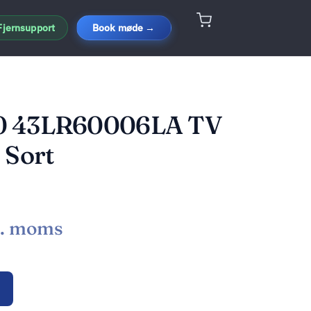
Fjernsupport
Book møde →
0 43LR60006LA TV
 Sort
l. moms