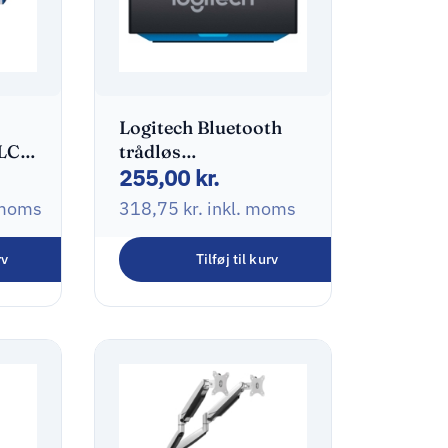
Logitech Bluetooth
 LCD
trådløs
255,00
kr.
audiomodtager Sort
 moms
318,75
kr.
inkl. moms
rv
Tilføj til kurv