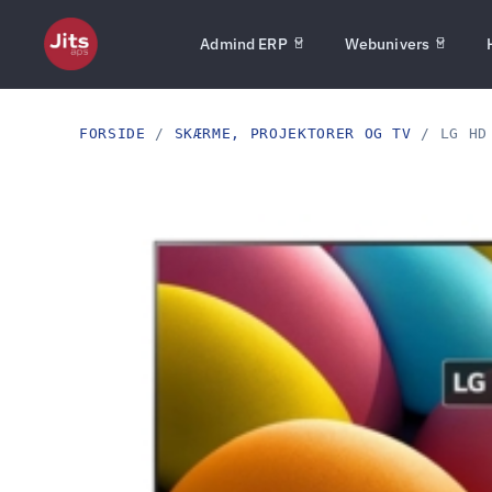
Admind ERP
Webunivers
FORSIDE
/
SKÆRME, PROJEKTORER OG TV
/ LG HD 