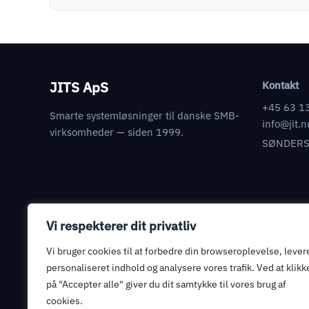
JITS ApS
Kontakt
+45 63 1
Smarte systemløsninger til danske SMB-
info@jit.n
virksomheder — siden 1999.
SØNDERS
Vi respekterer dit privatliv
Juridisk
Databehandleraftale
Vi bruger cookies til at forbedre din browseroplevelse, lever
Informationssikkerhed
personaliseret indhold og analysere vores trafik. Ved at klikk
på "Accepter alle" giver du dit samtykke til vores brug af
Privatlivspolitik
cookies.
Handelsbetingelser