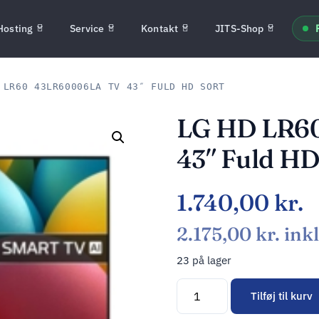
Hosting
Service
Kontakt
JITS-Shop
LR60 43LR60006LA TV 43″ FULD HD SORT
LG HD LR6
43″ Fuld HD
1.740,00
kr.
2.175,00
kr.
ink
23 på lager
Tilføj til kurv
Alternative: