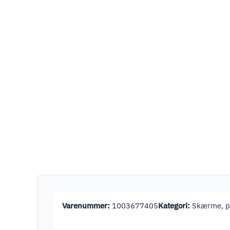
Varenummer:
1003677405
Kategori:
Skærme, pr