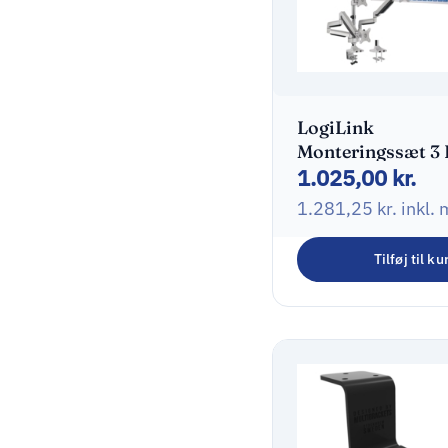
LogiLink
Monteringssæt 3
1.025,00
kr.
skærme 13″-32″
1.281,25
kr.
inkl.
Tilføj til ku