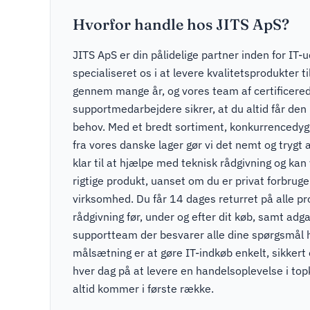
Hvorfor handle hos JITS ApS?
JITS ApS er din pålidelige partner inden for IT-u
specialiseret os i at levere kvalitetsprodukter t
gennem mange år, og vores team af certificere
supportmedarbejdere sikrer, at du altid får den r
behov. Med et bredt sortiment, konkurrencedygti
fra vores danske lager gør vi det nemt og trygt a
klar til at hjælpe med teknisk rådgivning og kan v
rigtige produkt, uanset om du er privat forbruger
virksomhed. Du får 14 dages returret på alle pr
rådgivning før, under og efter dit køb, samt adga
supportteam der besvarer alle dine spørgsmål 
målsætning er at gøre IT-indkøb enkelt, sikkert
hver dag på at levere en handelsoplevelse i to
altid kommer i første række.