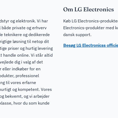
Om LG Electronics
dstyr og elektronik. Vi har
Køb LG Electronics-produkter 
il både private og erhverv
Electronics-produkter med ko
de teknikere og dedikerede
dansk support.
igtige løsning til netop dit
Besøg LG Electronicss offic
ge priser og hurtig levering
t handle online. Vi står altid
ejlede dig i valg af det
 eller indkøber for en
odukter, professionel
ng til vores erfarne
hurtigt og kompetent. Vores
 og bekvemt, og vi arbejder
pklasse, hvor du som kunde