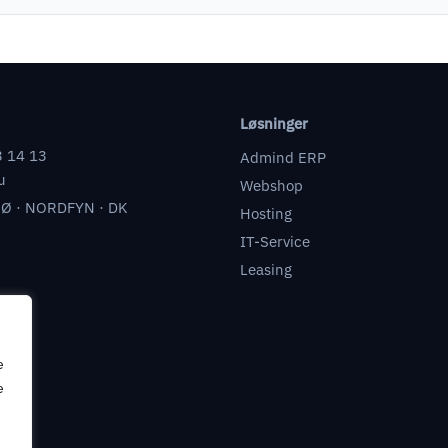
Løsninger
3 14 13
Admind ERP
u
Webshop
Ø · NORDFYN · DK
Hosting
IT-Service
Leasing
e
e