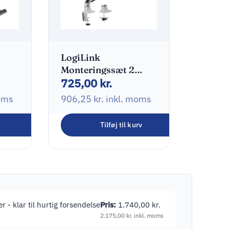
LogiLink
Monteringssæt 2
725,00
kr.
skærme 13″-32″
oms
906,25
kr.
inkl. moms
Tilføj til kurv
r - klar til hurtig forsendelse
Pris:
1.740,00
kr.
2.175,00
kr.
inkl. moms