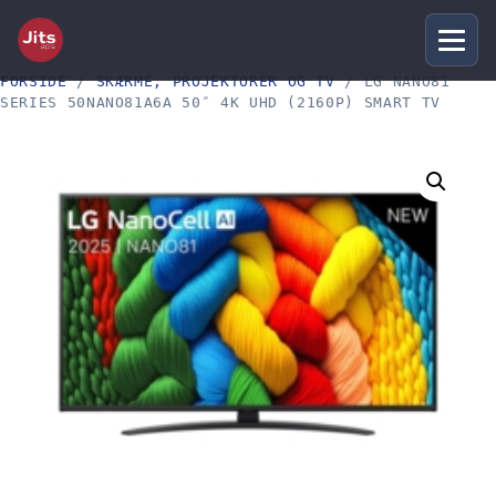
FORSIDE
/
SKÆRME, PROJEKTORER OG TV
/ LG NANO81
SERIES 50NANO81A6A 50″ 4K UHD (2160P) SMART TV