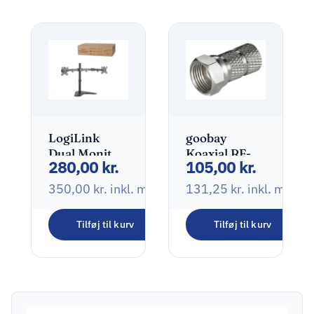
LogiLink
goobay
Dual Monitor
Koaxial RF-
280,00
kr.
105,00
kr.
Desk Stand
konnektor
Monteringssæt
350,00
kr.
inkl. moms
131,25
kr.
inkl. moms
2 skærme
13″-32″
Tilføj til kurv
Tilføj til kurv