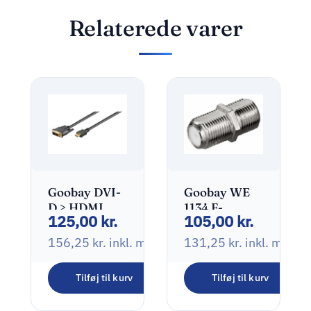
Relaterede varer
Goobay DVI-
Goobay WE
D > HDMI
1134 F-
125,00
kr.
105,00
kr.
1,5m Black
stik(hun) til
F-stik(hun)
156,25
kr.
inkl. moms
131,25
kr.
inkl. moms
Tilføj til kurv
Tilføj til kurv