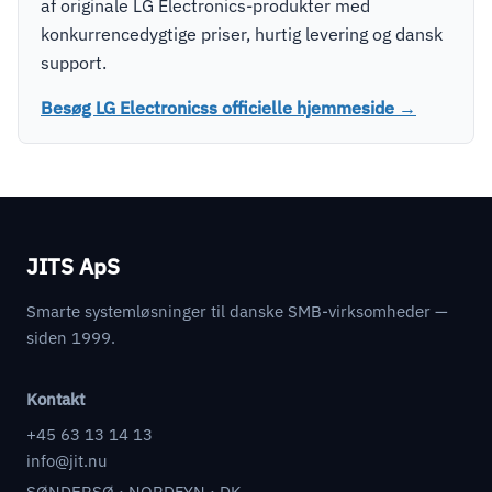
af originale LG Electronics-produkter med
konkurrencedygtige priser, hurtig levering og dansk
support.
Besøg LG Electronicss officielle hjemmeside →
JITS ApS
Smarte systemløsninger til danske SMB-virksomheder —
siden 1999.
Kontakt
+45 63 13 14 13
info@jit.nu
SØNDERSØ · NORDFYN · DK