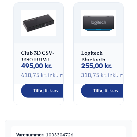
Club 3D CSV-
Logitech
1380 HDMI
Bluetooth
495,00
kr.
255,00
kr.
2.0 Splitter 4
trådløs
porte
audiomodtager
618,75
kr.
inkl. moms
318,75
kr.
inkl. moms
Sort
Tilføj til kurv
Tilføj til kurv
Varenummer:
1003304726