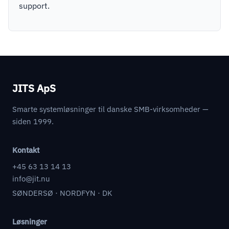
support.
JITS ApS
Smarte systemløsninger til danske SMB-virksomheder —
siden 1999.
Kontakt
+45 63 13 14 13
info@jit.nu
SØNDERSØ · NORDFYN · DK
Løsninger