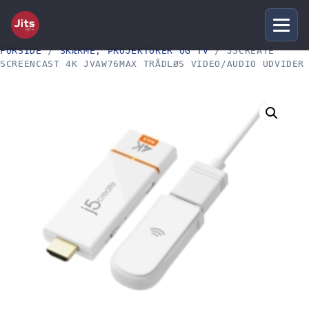
FORSIDE
/
SKÆRME, PROJEKTORER OG TV
/ J5CREATE
SCREENCAST 4K JVAW76MAX TRÅDLØS VIDEO/AUDIO UDVIDER