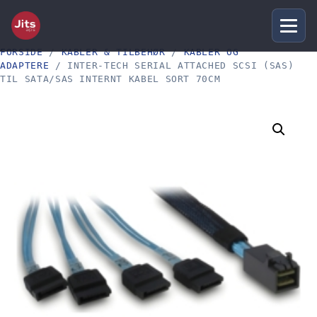
FORSIDE
/
KABLER & TILBEHØR
/
KABLER OG
ADAPTERE
/ INTER-TECH SERIAL ATTACHED SCSI (SAS)
TIL SATA/SAS INTERNT KABEL SORT 70CM