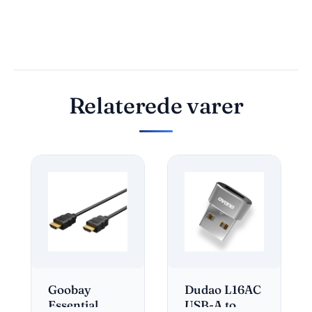
Relaterede varer
Goobay
Dudao L16AC
Essential
USB-A to