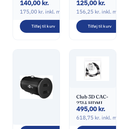
140,00
kr.
125,00
kr.
HDMI 2.0
USB-C
Kabel 4K
adapter
175,00
kr.
inkl. moms
156,25
kr.
inkl. moms
60Hz 10 m
Tilføj til kurv
Tilføj til kurv
Club 3D CAC-
2314 HDMI
495,00
kr.
2.0 RedMere
Kabel 15m
618,75
kr.
inkl. moms
Sort