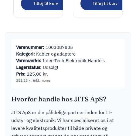
Tilføj til kurv
Tilføj til kurv
Dual-USB-C
PD Auto Fast
150,00
kr.
Charger
(Power
187,50
kr.
inkl. moms
Delivery),
black – 30W
(12/24V)
Varenummer:
1003087805
suitable for
Kategori:
Kabler og adaptere
devices with
Varemærke:
Inter-Tech Elektronik Handels
USB-C
Lagerstatus:
Udsolgt
Pris:
225,00
kr.
281,25
kr.
inkl. moms
Hvorfor handle hos JITS ApS?
JITS ApS er din pålidelige partner inden for IT-
udstyr og elektronik. Vi har specialiseret os i at
levere kvalitetsprodukter til både private og