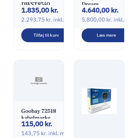
‎DWST83402-
Dream
1.835,00
kr.
4.640,00
kr.
1 Sort, Gul
Machine
Special
2.293,75
kr.
inkl. moms
5.800,00
kr.
inkl. mo
Edition
Tilføj til kurv
Læs mere
Goobay 72518
kabelmarkering
115,00
kr.
Gul PVC 90
stk
143,75
kr.
inkl. moms