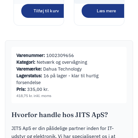
Tilføj til kurv
Læs mere
Tapo C110
Netværksovervågning
225,00
kr.
281,25
kr.
inkl. moms
Varenummer:
1002309656
Kategori:
Netværk og overvågning
Varemærke:
Dahua Technology
Lagerstatus:
16 på lager - klar til hurtig
forsendelse
Pris:
335,00
kr.
418,75
kr.
inkl. moms
Hvorfor handle hos JITS ApS?
JITS ApS er din pålidelige partner inden for IT-
udstyr og elektronik. Vi har specialiseret os i at