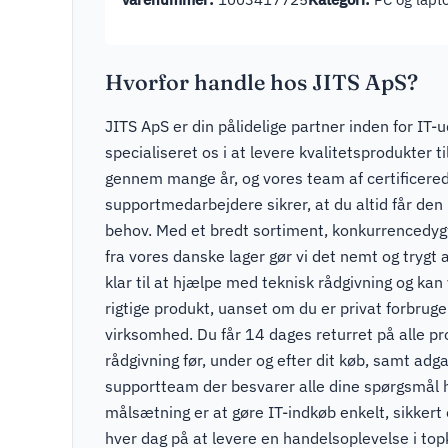
Hvorfor handle hos JITS ApS?
JITS ApS er din pålidelige partner inden for IT-u
specialiseret os i at levere kvalitetsprodukter t
gennem mange år, og vores team af certificere
supportmedarbejdere sikrer, at du altid får den r
behov. Med et bredt sortiment, konkurrencedygti
fra vores danske lager gør vi det nemt og trygt a
klar til at hjælpe med teknisk rådgivning og kan v
rigtige produkt, uanset om du er privat forbruger
virksomhed. Du får 14 dages returret på alle pr
rådgivning før, under og efter dit køb, samt adga
supportteam der besvarer alle dine spørgsmål 
målsætning er at gøre IT-indkøb enkelt, sikkert
hver dag på at levere en handelsoplevelse i to