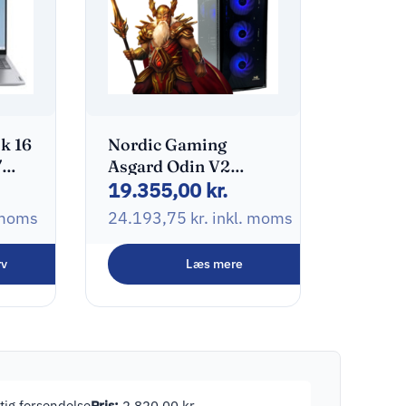
k 16
Nordic Gaming
″
Asgard Odin V2
19.355,00
kr.
GB
Gaming PC | Ryzen 7
0M
9800X3D 32GB RTX
 moms
24.193,75
kr.
inkl. moms
5070 Ti 1TB
rv
Læs mere
rtig forsendelse
Pris:
2.820,00
kr.