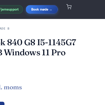
Fjernsupport
Book møde →
ADE B
k 840 G8 I5-1145G7
 Windows 11 Pro
l. moms