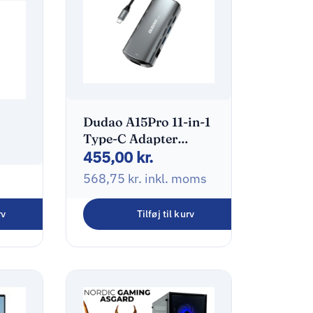
Dudao A15Pro 11-in-1
Type-C Adapter
455,00
kr.
Dockingstation
568,75
kr.
inkl. moms
pter
SB-C
rv
Tilføj til kurv
oms