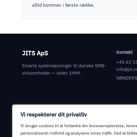
altid kommer i første række.
JITS ApS
Kontakt
+45 63 1
Smarte systemløsninger til danske SMB-
info@jit.n
virksomheder — siden 1999.
SØNDERS
Vi respekterer dit privatliv
Juridisk
Databehandleraftale
Vi bruger cookies til at forbedre din browseroplevelse, lever
Informationssikkerhed
personaliseret indhold og analysere vores trafik. Ved at klikk