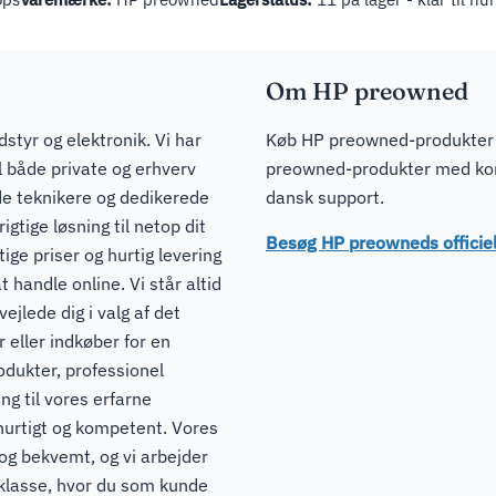
Om HP preowned
dstyr og elektronik. Vi har
Køb HP preowned-produkter h
il både private og erhverv
preowned-produkter med konk
de teknikere og dedikerede
dansk support.
igtige løsning til netop dit
Besøg HP preowneds offici
ge priser og hurtig levering
t handle online. Vi står altid
ejlede dig i valg af det
 eller indkøber for en
odukter, professionel
ng til vores erfarne
hurtigt og kompetent. Vores
 og bekvemt, og vi arbejder
pklasse, hvor du som kunde