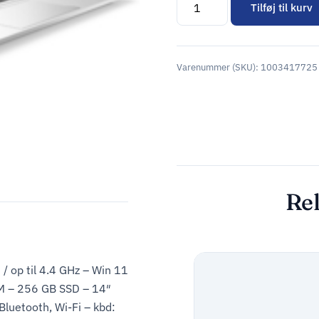
Tilføj til kurv
Alternative:
Varenummer (SKU):
1003417725
Rel
/ op til 4.4 GHz – Win 11
AM – 256 GB SSD – 14″
Bluetooth, Wi-Fi – kbd: