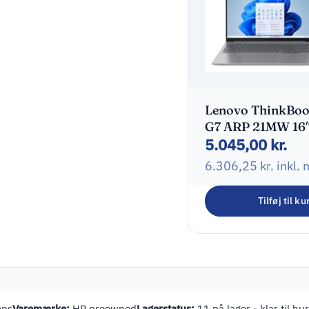
Lenovo ThinkBoo
G7 ARP 21MW 16
5.045,00
kr.
7535HS 8GB 256
AMD Radeon 66
6.306,25
kr.
inkl.
Windows 11 Pro –
New Open Box
Tilføj til ku
ops
Varemærke:
HP preowned
Lagerstatus:
11 på lager - klar til hu