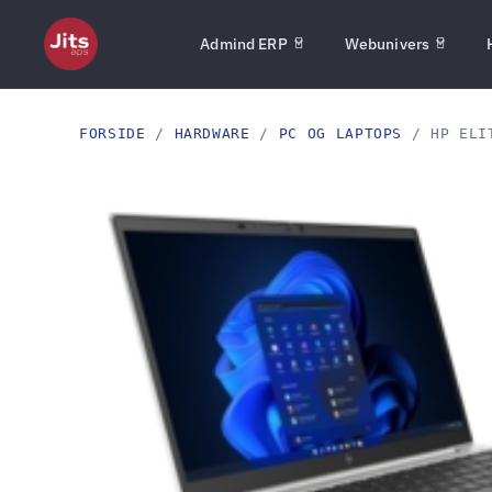
Admind ERP
Webunivers
FORSIDE
/
HARDWARE
/
PC OG LAPTOPS
/ HP ELIT