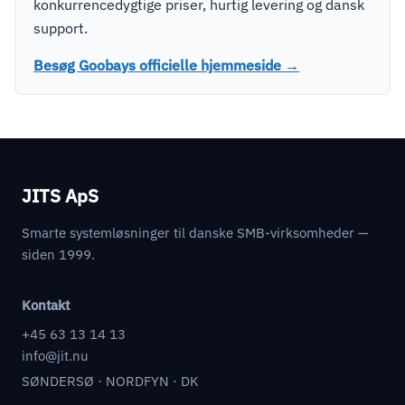
konkurrencedygtige priser, hurtig levering og dansk
support.
Besøg Goobays officielle hjemmeside →
JITS ApS
Smarte systemløsninger til danske SMB-virksomheder —
siden 1999.
Kontakt
+45 63 13 14 13
info@jit.nu
SØNDERSØ · NORDFYN · DK