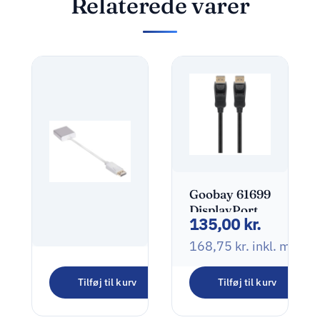
Relaterede varer
Goobay 61699
DisplayPort -
135,00
kr.
> DisplayPort
5m
168,75
kr.
inkl. moms
Club 3D CAC-
Tilføj til kurv
Tilføj til kurv
2003
210,00
kr.
DisplayPort
til VGA aktiv