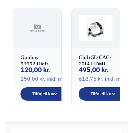
262,50
kr.
inkl. moms
adapter
Goobay
Club 3D CAC-
59652 Digital
2314 HDMI
120,00
kr.
495,00
kr.
lydkabel Gul
2.0 RedMere
10m
Kabel 15m
150,00
kr.
inkl. moms
618,75
kr.
inkl. moms
Sort
Tilføj til kurv
Tilføj til kurv