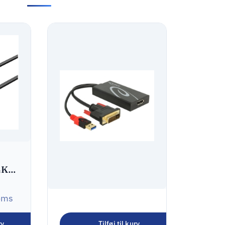
4K
oms
DeLOCK Video
transformer
rv
Tilføj til kurv