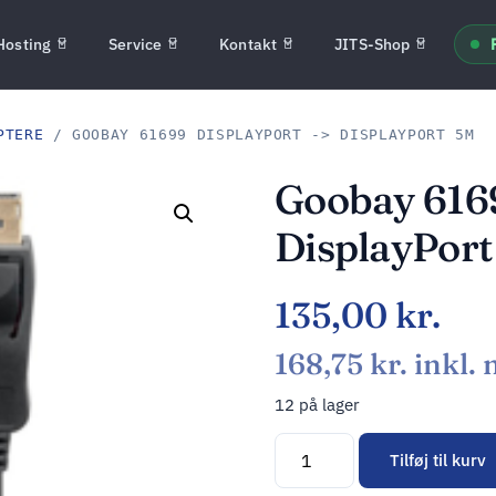
Hosting
Service
Kontakt
JITS-Shop
PTERE
/ GOOBAY 61699 DISPLAYPORT -> DISPLAYPORT 5M
Goobay 6169
DisplayPor
135,00
kr.
168,75
kr.
inkl.
12 på lager
Tilføj til kurv
Alternative: