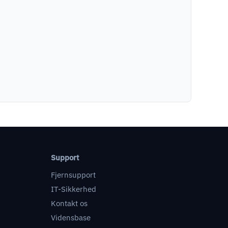
Support
Fjernsupport
IT-Sikkerhed
Kontakt os
Vidensbase