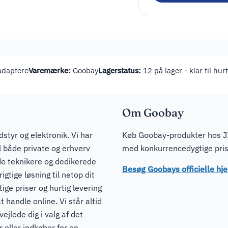
adaptere
Varemærke:
Goobay
Lagerstatus:
12 på lager - klar til hur
Om Goobay
dstyr og elektronik. Vi har
Køb Goobay-produkter hos JI
il både private og erhverv
med konkurrencedygtige prise
de teknikere og dedikerede
Besøg Goobays officielle h
igtige løsning til netop dit
ge priser og hurtig levering
t handle online. Vi står altid
ejlede dig i valg af det
 eller indkøber for en