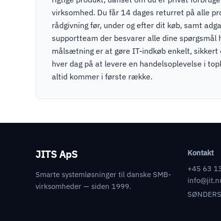
virksomhed. Du får 14 dages returret på alle pr
rådgivning før, under og efter dit køb, samt adga
supportteam der besvarer alle dine spørgsmål 
målsætning er at gøre IT-indkøb enkelt, sikkert
hver dag på at levere en handelsoplevelse i to
altid kommer i første række.
JITS ApS
Kontakt
+45 63 1
Smarte systemløsninger til danske SMB-
info@jit.n
virksomheder — siden 1999.
SØNDERS