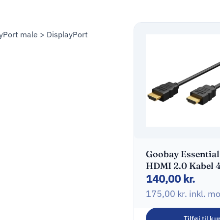
yPort male > DisplayPort
Goobay Essential
HDMI 2.0 Kabel 
140,00
kr.
60Hz 10 m
175,00
kr.
inkl. m
Tilføj til ku