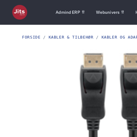
Admind ERP
Webunivers
FORSIDE
/
KABLER & TILBEHØR
/
KABLER OG ADA