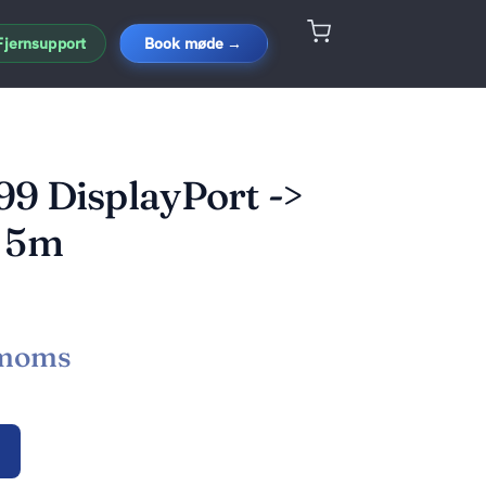
Fjernsupport
Book møde →
9 DisplayPort ->
t 5m
 moms