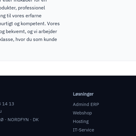
odukter, professionel
ng til vores erfarne
hurtigt og kompetent. Vores
 og bekvemt, og vi arbejder
pklasse, hvor du som kunde
Løsninger
3 14 13
Admind ERP
u
Webshop
Ø · NORDFYN · DK
Hosting
IT-Service