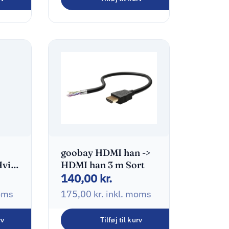
415,00
kr.
518,75
kr.
inkl. moms
goobay HDMI han ->
Hvid
HDMI han 3 m Sort
140,00
kr.
oms
175,00
kr.
inkl. moms
rv
Tilføj til kurv