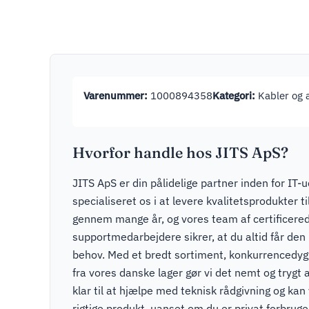
Varenummer:
1000894358
Kategori:
Kabler og 
Hvorfor handle hos JITS ApS?
JITS ApS er din pålidelige partner inden for IT-u
specialiseret os i at levere kvalitetsprodukter t
gennem mange år, og vores team af certificere
supportmedarbejdere sikrer, at du altid får den r
behov. Med et bredt sortiment, konkurrencedygti
fra vores danske lager gør vi det nemt og trygt a
klar til at hjælpe med teknisk rådgivning og kan v
rigtige produkt, uanset om du er privat forbruger