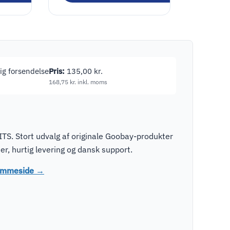
tig forsendelse
Pris:
135,00
kr.
168,75
kr.
inkl. moms
TS. Stort udvalg af originale Goobay-produkter
r, hurtig levering og dansk support.
jemmeside →