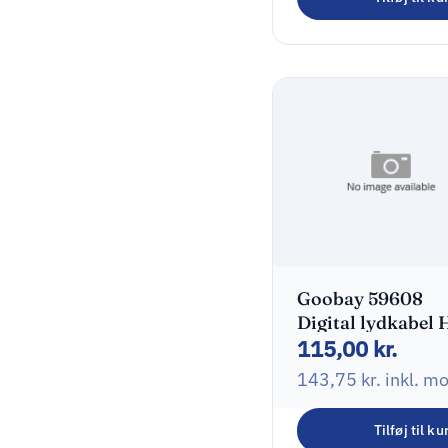
Goobay 59608
Digital lydkabel 
115,00
kr.
1m
143,75
kr.
inkl. m
Tilføj til ku