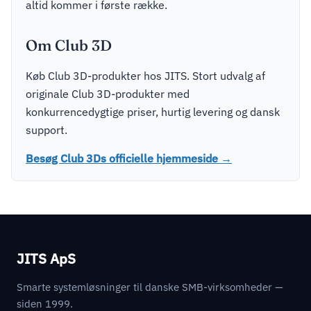
altid kommer i første række.
Om Club 3D
Køb Club 3D-produkter hos JITS. Stort udvalg af
originale Club 3D-produkter med
konkurrencedygtige priser, hurtig levering og dansk
support.
Besøg Club 3Ds officielle hjemmeside →
JITS ApS
Smarte systemløsninger til danske SMB-virksomheder —
siden 1999.