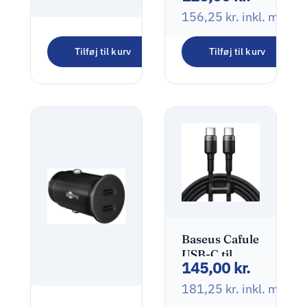
adapter
156,25
kr.
inkl. moms
Club 3D CSV-
Tilføj til kurv
Tilføj til kurv
7200H
450,00
kr.
DisplayPort
til HDMI
562,50
kr.
inkl. moms
adapter Sort
Baseus Cafule
USB-C til
145,00
kr.
USB-C kabel
100W 2m
181,25
kr.
inkl. moms
grå/sort
Dual-USB-C