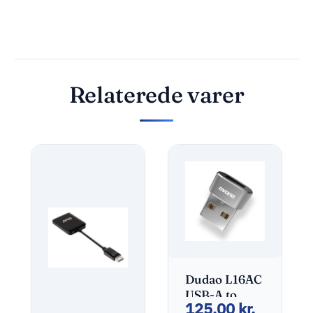
Relaterede varer
Dudao L16AC
USB-A to
125,00
kr.
USB-C