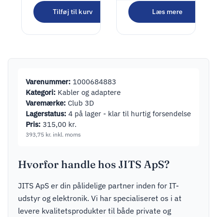
PD Auto Fast
Tilføj til kurv
Læs mere
150,00
kr.
Charger
(Power
187,50
kr.
inkl. moms
Delivery),
black – 30W
(12/24V)
suitable for
Varenummer:
1000684883
devices with
Kategori:
Kabler og adaptere
USB-C
Varemærke:
Club 3D
Lagerstatus:
4 på lager - klar til hurtig forsendelse
Pris:
315,00
kr.
393,75
kr.
inkl. moms
Hvorfor handle hos JITS ApS?
JITS ApS er din pålidelige partner inden for IT-
udstyr og elektronik. Vi har specialiseret os i at
levere kvalitetsprodukter til både private og