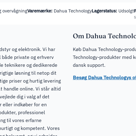
 overvågning
Varemærke:
Dahua Technology
Lagerstatus:
Udsolgt
P
5
Om Dahua Technol
dstyr og elektronik. Vi har
Køb Dahua Technology-produk
il både private og erhverv
Technology-produkter med kon
de teknikere og dedikerede
dansk support.
igtige løsning til netop dit
Besøg Dahua Technologys of
ge priser og hurtig levering
t handle online. Vi står altid
ejlede dig i valg af det
 eller indkøber for en
odukter, professionel
ng til vores erfarne
hurtigt og kompetent. Vores
 og bekvemt, og vi arbejder