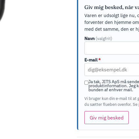
Giv mig besked, når v
Varen er udsolgt lige nu, 
forventer den hjemme om ci
med det samme, den er h
Navn
(valgfrit)
E-mail
*
Ja tak, JITS ApS må sende
produktinformation. Jeg ka
bunden af enhver mail.
Vi bruger kun din e-mail til 
du sætter flueben ovenfor. Se
Giv mig besked