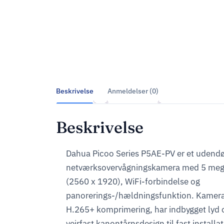
Beskrivelse
Anmeldelser (0)
Beskrivelse
Dahua Picoo Series P5AE-PV er et udend
netværksovervågningskamera med 5 mega
(2560 x 1920), WiFi-forbindelse og
panorerings-/hældningsfunktion. Kamera
H.265+ komprimering, har indbygget lyd 
vejrfast kanontårnsdesign til fast installat