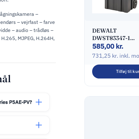
vågningskamera –
endørs – vejrfast – farve
DEWALT
idde – audio – trådløs –
DWST83347-1
, H.265, MJPEG, H.264H,
585,00
kr.
Værktøjskasse m
hjul
731,25
kr.
inkl. m
Tilføj til ku
mål
eries P5AE-PV?