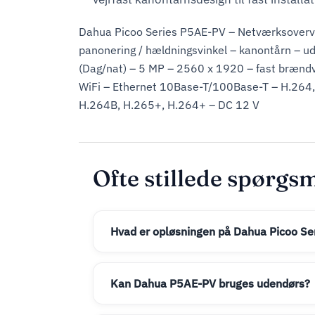
Dahua Picoo Series P5AE-PV – Netværksover
panonering / hældningsvinkel – kanontårn – ud
(Dag/nat) – 5 MP – 2560 x 1920 – fast brændv
WiFi – Ethernet 10Base-T/100Base-T – H.264
H.264B, H.265+, H.264+ – DC 12 V
Ofte stillede spørgs
Hvad er opløsningen på Dahua Picoo S
Kan Dahua P5AE-PV bruges udendørs?