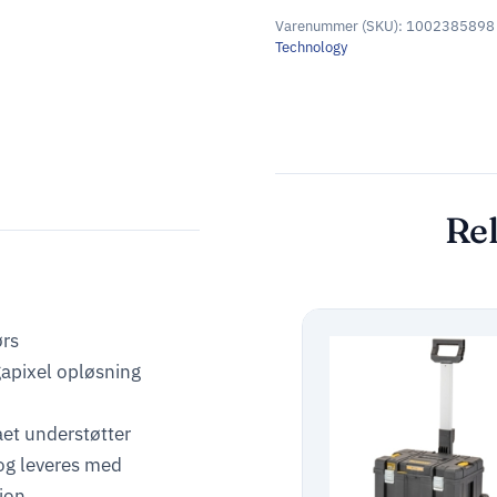
Varenummer (SKU):
1002385898
Technology
Rel
ørs
pixel opløsning
et understøtter
og leveres med
ion.