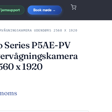
Fjernsupport
Book møde →
RVÅGNINGSKAMERA UDENDØRS 2560 X 1920
o Series P5AE-PV
ervågningskamera
560 x 1920
 moms