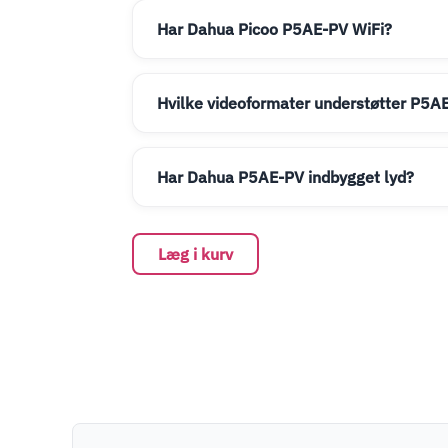
Har Dahua Picoo P5AE-PV WiFi?
Hvilke videoformater understøtter P5A
Har Dahua P5AE-PV indbygget lyd?
Læg i kurv