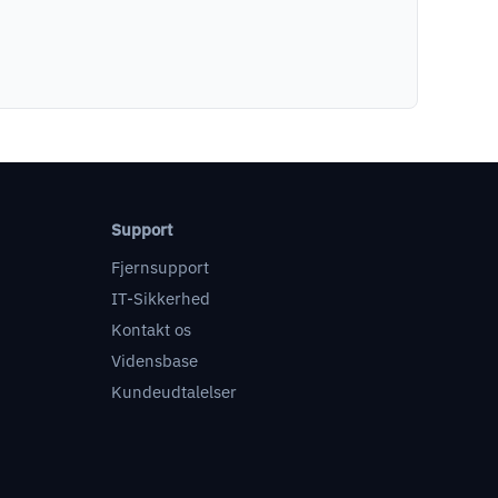
Support
Fjernsupport
IT-Sikkerhed
Kontakt os
Vidensbase
Kundeudtalelser