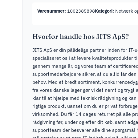
Varenummer:
1002385898
Kategori:
Netværk og
Hvorfor handle hos JITS ApS?
JITS ApS er din pålidelige partner inden for IT-u
specialiseret os i at levere kvalitetsprodukter t
gennem mange år, og vores team af certificere
supportmedarbejdere sikrer, at du altid får den r
behov. Med et bredt sortiment, konkurrencedygti
fra vores danske lager gør vi det nemt og trygt a
klar til at hjælpe med teknisk rådgivning og kan v
rigtige produkt, uanset om du er privat forbruger
virksomhed. Du får 14 dages returret på alle pr
rådgivning før, under og efter dit køb, samt adga
supportteam der besvarer alle dine spørgsmål 
målsætning er at gøre IT-indkøb enkelt, sikkert