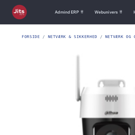
Admind ERP
Webunivers
FORSIDE
/
NETVÆRK & SIKKERHED
/
NETVÆRK OG 