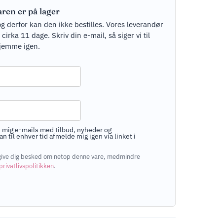
aren er på lager
og derfor kan den ikke bestilles. Vores leverandør
rka 11 dage. Skriv din e-mail, så siger vi til
jemme igen.
 mig e-mails med tilbud, nyheder og
n til enhver tid afmelde mig igen via linket i
at give dig besked om netop denne vare, medmindre
privatlivspolitikken
.