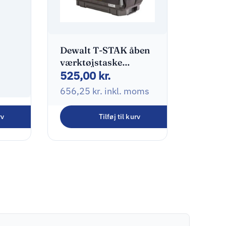
Dewalt T-STAK åben
værktøjstaske
525,00
kr.
DWST82990-1
656,25
kr.
inkl. moms
rv
Tilføj til kurv
tone-
sel
oms