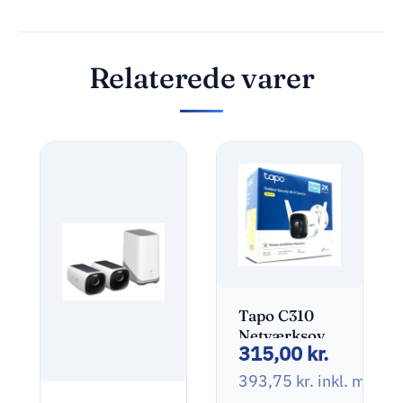
Relaterede varer
Tapo C310
Netværksovervågning
315,00
kr.
Udendørs
2304 x 1296
393,75
kr.
inkl. moms