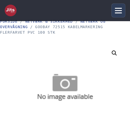
FORSIDE
/
NETVÆRK & SIKKERHED
/
NETVÆRK OG
OVERVÅGNING
/ GOOBAY 72515 KABELMARKERING
FLERFARVET PVC 100 STK