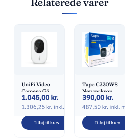
Relaterede varer
UniFi Video
Tapo C320WS
Camera G4
Netværksovervågning
1.045,00
kr.
390,00
kr.
Instant
Udendørs
2560 x 1440
1.306,25
kr.
inkl. moms
487,50
kr.
inkl. moms
Tilføj til kurv
Tilføj til kurv