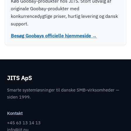
Køb Goobay-produkter hos JITS. Stort udvalg af
originale Goobay-produkter med
konkurrencedygtige priser, hurtig levering og dansk
support.
Besøg Goobays officielle hjemmeside →
JITS ApS
Smarte systemløsninger til danske SMB-virksomheder —
siden 1999.
Kontakt
+45 63 13 14 13
info@jit.nu