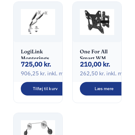
LogiLink
One For All
Monteringssæt
Smart WM
725,00
kr.
210,00
kr.
2 skærme
2251
13″-32″
906,25
kr.
inkl. moms
262,50
kr.
inkl. moms
Tilføj til kurv
Læs mere