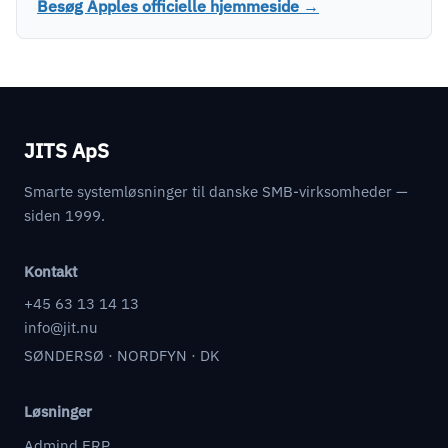
Besøg Apples officielle hjemmeside →
JITS ApS
Smarte systemløsninger til danske SMB-virksomheder —
siden 1999.
Kontakt
+45 63 13 14 13
info@jit.nu
SØNDERSØ · NORDFYN · DK
Løsninger
Admind ERP