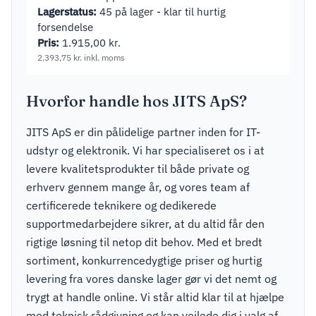
Lagerstatus:
45 på lager - klar til hurtig
forsendelse
Pris:
1.915,00
kr.
2.393,75
kr.
inkl. moms
Hvorfor handle hos JITS ApS?
JITS ApS er din pålidelige partner inden for IT-
udstyr og elektronik. Vi har specialiseret os i at
levere kvalitetsprodukter til både private og
erhverv gennem mange år, og vores team af
certificerede teknikere og dedikerede
supportmedarbejdere sikrer, at du altid får den
rigtige løsning til netop dit behov. Med et bredt
sortiment, konkurrencedygtige priser og hurtig
levering fra vores danske lager gør vi det nemt og
trygt at handle online. Vi står altid klar til at hjælpe
med teknisk rådgivning og kan vejlede dig i valg af