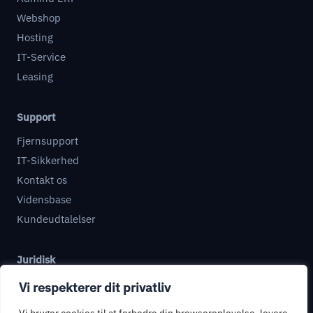
Webshop
Hosting
IT-Service
Leasing
Support
Fjernsupport
IT-Sikkerhed
Kontakt os
Vidensbase
Kundeudtalelser
Juridisk
Databehandleraftale
Vi respekterer dit privatliv
Informationssikkerhed