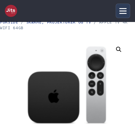
FORSIDE
/
SKÆRME, PROJEKTORER OG TV
/ APPLE TV 4K
WIFI 64GB