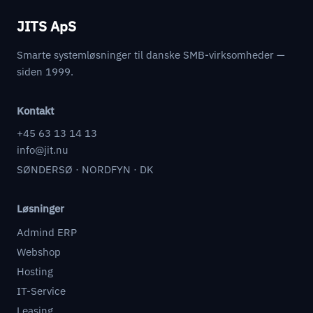
JITS ApS
Smarte systemløsninger til danske SMB-virksomheder —
siden 1999.
Kontakt
+45 63 13 14 13
info@jit.nu
SØNDERSØ · NORDFYN · DK
Løsninger
Admind ERP
Webshop
Hosting
IT-Service
Leasing