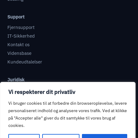
Support
Fjernsupport
IT-Sikkerhed
Kontakt os
Vidensbase
Kundeudtalelser
Juridisk
Databehandleraftale
Vi respekterer dit privatliv
Informationssikkerhed
Vi bruger cookies til at forbedre din browseroplevelse, levere
Privatlivspolitik
personaliseret indhold og analysere vores trafik. Ved at klikke
Handelsbetingelser
på "Accepter alle" giver du dit samtykke til vores brug af
cookies.