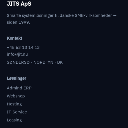
JITS ApS
Smarte systemløsninger til danske SMB-virksomheder —
siden 1999.
Kontakt
+45 63 13 14 13
info@jit.nu
SØNDERSØ · NORDFYN · DK
Løsninger
Admind ERP
Webshop
Hosting
IT-Service
Leasing