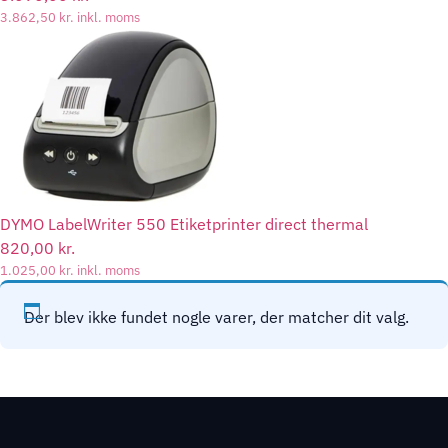
3.862,50
kr.
inkl. moms
DYMO LabelWriter 550 Etiketprinter direct thermal
820,00
kr.
1.025,00
kr.
inkl. moms
Der blev ikke fundet nogle varer, der matcher dit valg.