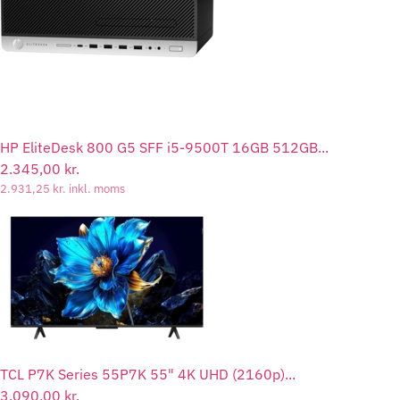
HP EliteDesk 800 G5 SFF i5-9500T 16GB 512GB...
2.345,00
kr.
2.931,25
kr.
inkl. moms
TCL P7K Series 55P7K 55" 4K UHD (2160p)...
3.090,00
kr.