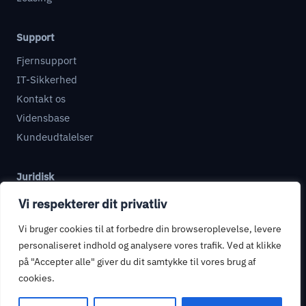
Support
Fjernsupport
IT-Sikkerhed
Kontakt os
Vidensbase
Kundeudtalelser
Juridisk
Databehandleraftale
Vi respekterer dit privatliv
Informationssikkerhed
Vi bruger cookies til at forbedre din browseroplevelse, levere
Privatlivspolitik
personaliseret indhold og analysere vores trafik. Ved at klikke
Handelsbetingelser
på "Accepter alle" giver du dit samtykke til vores brug af
cookies.