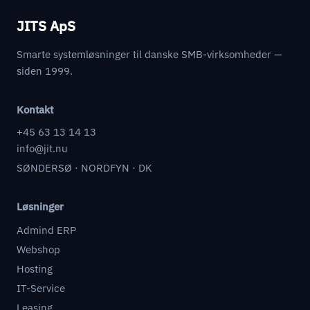
JITS ApS
Smarte systemløsninger til danske SMB-virksomheder —
siden 1999.
Kontakt
+45 63 13 14 13
info@jit.nu
SØNDERSØ · NORDFYN · DK
Løsninger
Admind ERP
Webshop
Hosting
IT-Service
Leasing