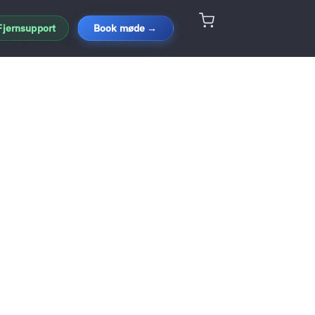
Fjernsupport
Book møde →
hurtig levering og dansk support.