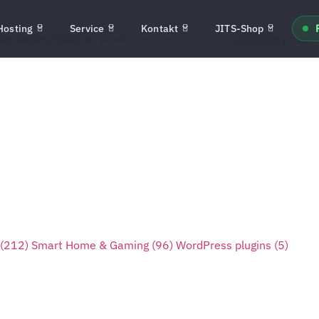
Hosting
Service
Kontakt
JITS-Shop
nale Kabler/Tilbehør-produkter med konkurrencedygtige priser, 
(212)
Smart Home & Gaming
(96)
WordPress plugins
(5)