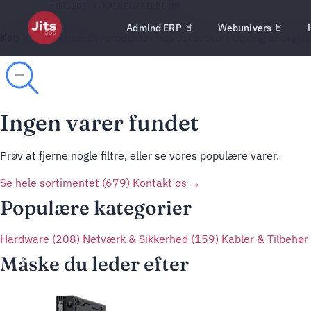
FORSIDE
/ KABLER/TILBEHØR
Admind ERP
Webunivers
Køb Kabler/Tilbehør-produkter hos JITS. Stort udvalg af origi
Ingen varer fundet
Prøv at fjerne nogle filtre, eller se vores populære varer.
Se hele sortimentet (679)
Kontakt os →
Populære kategorier
Hardware
(208)
Netværk & Sikkerhed
(159)
Kabler & Tilbehør
Måske du leder efter