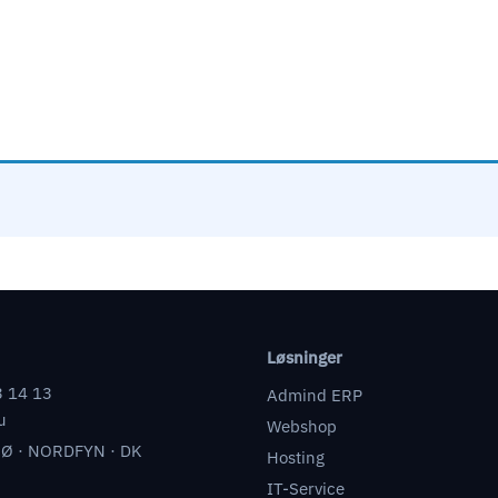
Løsninger
3 14 13
Admind ERP
u
Webshop
Ø · NORDFYN · DK
Hosting
IT-Service