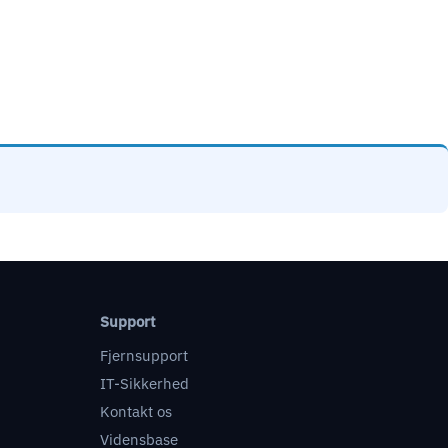
Support
Fjernsupport
IT-Sikkerhed
Kontakt os
Vidensbase