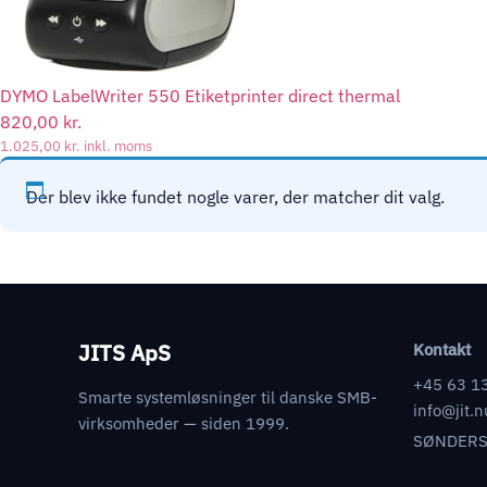
DYMO LabelWriter 550 Etiketprinter direct thermal
820,00
kr.
1.025,00
kr.
inkl. moms
Der blev ikke fundet nogle varer, der matcher dit valg.
JITS ApS
Kontakt
+45 63 1
Smarte systemløsninger til danske SMB-
info@jit.n
virksomheder — siden 1999.
SØNDERS