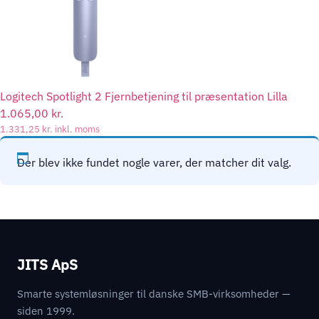
Logitech Spotlight 2 Fjernbetjening til præsentation Lilla
1.065,00
kr.
1.331,25
kr.
inkl. moms
Der blev ikke fundet nogle varer, der matcher dit valg.
JITS ApS
Smarte systemløsninger til danske SMB-virksomheder —
siden 1999.