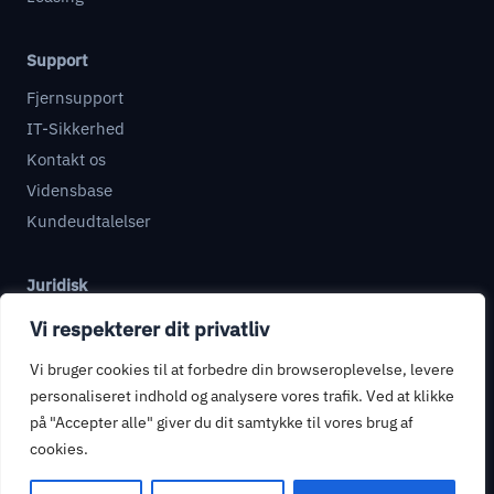
Support
Fjernsupport
IT-Sikkerhed
Kontakt os
Vidensbase
Kundeudtalelser
Juridisk
Databehandleraftale
Vi respekterer dit privatliv
Informationssikkerhed
Vi bruger cookies til at forbedre din browseroplevelse, levere
Privatlivspolitik
personaliseret indhold og analysere vores trafik. Ved at klikke
Handelsbetingelser
på "Accepter alle" giver du dit samtykke til vores brug af
cookies.