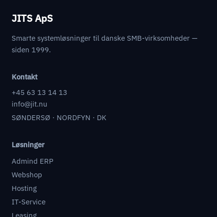
JITS ApS
Smarte systemløsninger til danske SMB-virksomheder —
siden 1999.
Kontakt
+45 63 13 14 13
info@jit.nu
SØNDERSØ · NORDFYN · DK
Løsninger
Admind ERP
Webshop
Hosting
IT-Service
Leasing