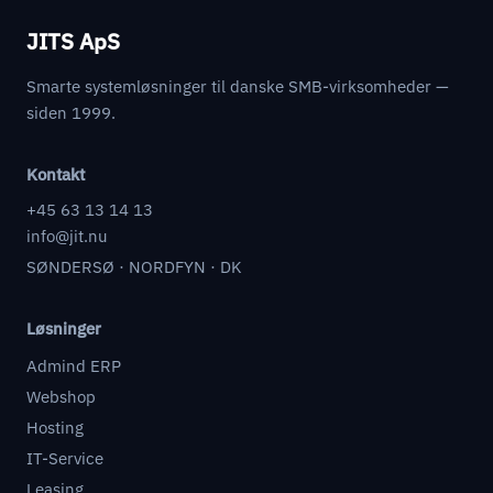
JITS ApS
Smarte systemløsninger til danske SMB-virksomheder —
siden 1999.
Kontakt
+45 63 13 14 13
info@jit.nu
SØNDERSØ · NORDFYN · DK
Løsninger
Admind ERP
Webshop
Hosting
IT-Service
Leasing