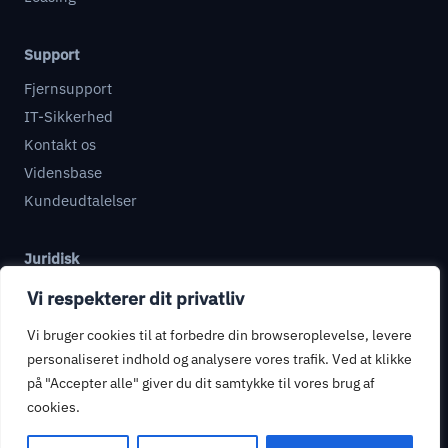
Support
Fjernsupport
IT-Sikkerhed
Kontakt os
Vidensbase
Kundeudtalelser
Juridisk
Databehandleraftale
Vi respekterer dit privatliv
Informationssikkerhed
Vi bruger cookies til at forbedre din browseroplevelse, levere
Privatlivspolitik
personaliseret indhold og analysere vores trafik. Ved at klikke
Handelsbetingelser
på "Accepter alle" giver du dit samtykke til vores brug af
cookies.