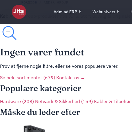
FORSIDE
/ ANKER GROUP
Admind ERP
Webunivers
Køb Anker Group-produkter hos JITS. Stort udvalg af originale
Ingen varer fundet
Prøv at fjerne nogle filtre, eller se vores populære varer.
Se hele sortimentet (679)
Kontakt os →
Populære kategorier
Hardware
(208)
Netværk & Sikkerhed
(159)
Kabler & Tilbehør
Måske du leder efter