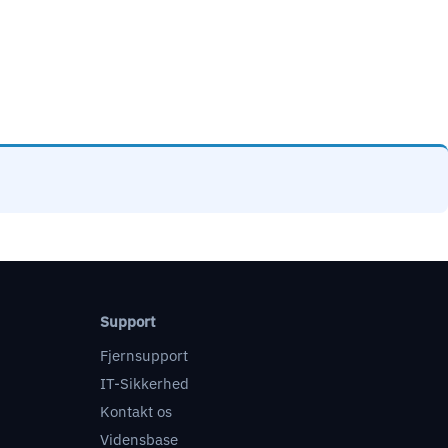
Support
Fjernsupport
IT-Sikkerhed
Kontakt os
Vidensbase