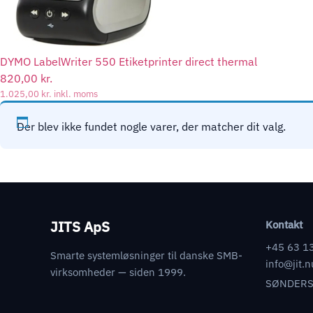
DYMO LabelWriter 550 Etiketprinter direct thermal
820,00
kr.
1.025,00
kr.
inkl. moms
Der blev ikke fundet nogle varer, der matcher dit valg.
JITS ApS
Kontakt
+45 63 1
Smarte systemløsninger til danske SMB-
info@jit.n
virksomheder — siden 1999.
SØNDERS