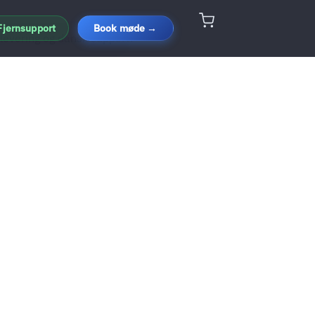
Fjernsupport
Book møde →
levering og dansk support.