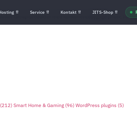
Hosting
Service
Kontakt
JITS-Shop
 Anker Group-produkter med konkurrencedygtige priser, hurtig 
(212)
Smart Home & Gaming
(96)
WordPress plugins
(5)