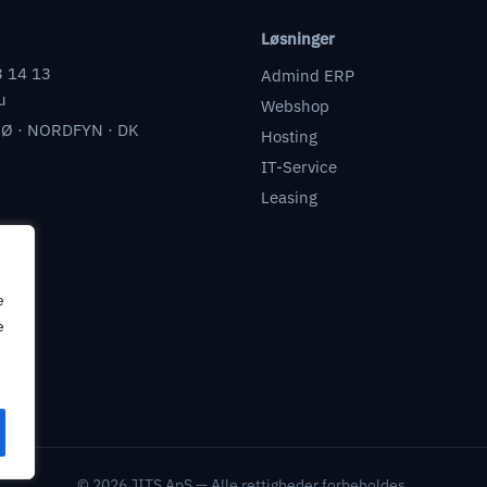
Løsninger
3 14 13
Admind ERP
u
Webshop
Ø · NORDFYN · DK
Hosting
IT-Service
Leasing
e
e
© 2026 JITS ApS — Alle rettigheder forbeholdes.