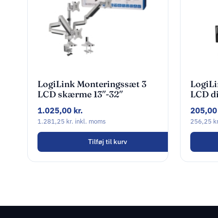
LogiLink Monteringssæt 3
LogiL
LCD skærme 13″-32″
LCD di
1.025,00
kr.
205,0
1.281,25
kr.
inkl. moms
256,25
kr
Tilføj til kurv