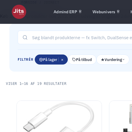
FORSIDE
/ 2DIRECT
Admind ERP
Webunivers
Køb 2direct-produkter hos JITS. Stort udvalg af originale 2dir
×
På lager
På tilbud
Vurdering
FILTRÉR
VISER 1–16 AF 19 RESULTATER