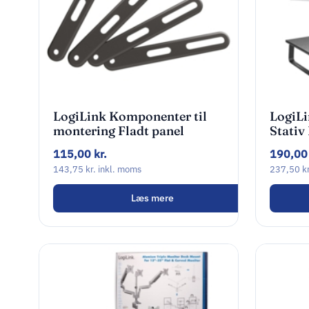
LogiLink Komponenter til
LogiLi
montering Fladt panel
Stativ
32″-55″
noteb
115,00
kr.
190,0
143,75
kr.
inkl. moms
237,50
kr
Læs mere