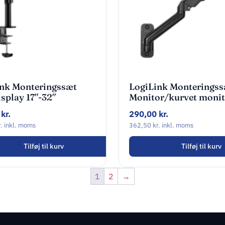
ink Monteringssæt
LogiLink Monteringss
splay 17″-32″
Monitor/kurvet monit
17″-32″
0
kr.
290,00
kr.
.
inkl. moms
362,50
kr.
inkl. moms
Tilføj til kurv
Tilføj til kurv
1
2
→