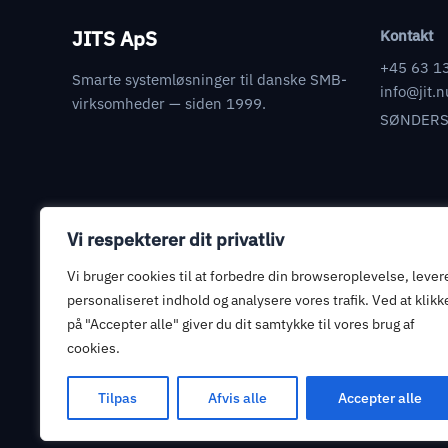
JITS ApS
Kontakt
+45 63 1
Smarte systemløsninger til danske SMB-
info@jit.n
virksomheder — siden 1999.
SØNDERS
Vi respekterer dit privatliv
Juridisk
Databehandleraftale
Vi bruger cookies til at forbedre din browseroplevelse, lever
Informationssikkerhed
personaliseret indhold og analysere vores trafik. Ved at klikk
på "Accepter alle" giver du dit samtykke til vores brug af
Privatlivspolitik
cookies.
Handelsbetingelser
Tilpas
Afvis alle
Accepter alle