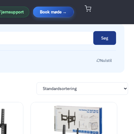
Fjernsupport
Book møde →
g dansk support.
Søg
Nulstil