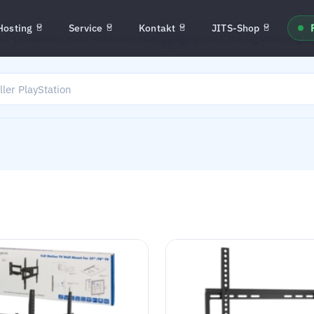
Hosting
Service
Kontakt
JITS-Shop
ect-produkter med konkurrencedygtige priser, hurtig levering o