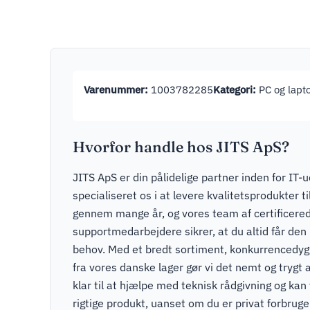
Varenummer:
1003782285
Kategori:
PC og lapt
Hvorfor handle hos JITS ApS?
JITS ApS er din pålidelige partner inden for IT-u
specialiseret os i at levere kvalitetsprodukter t
gennem mange år, og vores team af certificere
supportmedarbejdere sikrer, at du altid får den r
behov. Med et bredt sortiment, konkurrencedygti
fra vores danske lager gør vi det nemt og trygt a
klar til at hjælpe med teknisk rådgivning og kan v
rigtige produkt, uanset om du er privat forbruger