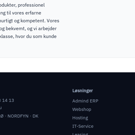
odukter, professionel
ng til vores erfarne
hurtigt og kompetent. Vores
 og bekvemt, og vi arbejder
pklasse, hvor du som kunde
Løsninger
3 14 13
Admind ERP
u
Webshop
Ø · NORDFYN · DK
Hosting
IT-Service
Leasing