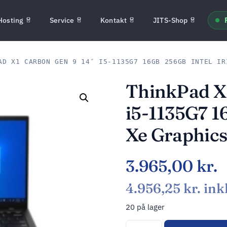
Hosting
Service
Kontakt
JITS-Shop
D X1 CARBON GEN 9 14″ I5-1135G7 16GB 256GB INTEL IR
ThinkPad X1
i5-1135G7 1
Xe Graphics
3.965,00
kr.
4.956,25
kr.
ink
20 på lager