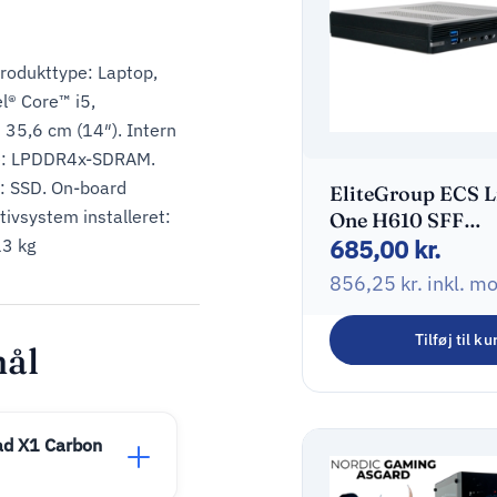
rodukttype: Laptop,
l® Core™ i5,
35,6 cm (14″). Intern
e: LPDDR4x-SDRAM.
: SSD. On-board
EliteGroup ECS L
tivsystem installeret:
One H610 SFF
685,00
kr.
Barebone LGA17
13 kg
0GB No-OS Sort
856,25
kr.
inkl. m
Tilføj til ku
mål
ad X1 Carbon