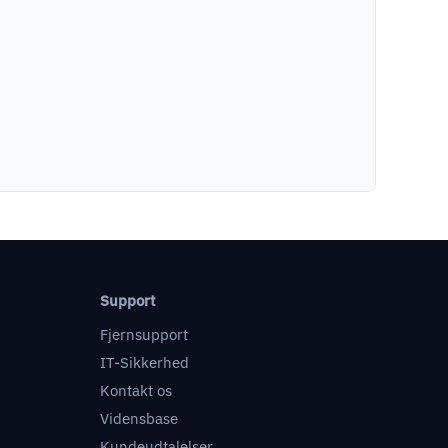
Support
Fjernsupport
IT-Sikkerhed
Kontakt os
Vidensbase
Kundeudtalelser