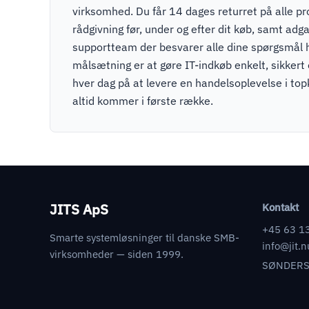
virksomhed. Du får 14 dages returret på alle pr
rådgivning før, under og efter dit køb, samt adga
supportteam der besvarer alle dine spørgsmål 
målsætning er at gøre IT-indkøb enkelt, sikkert
hver dag på at levere en handelsoplevelse i to
altid kommer i første række.
JITS ApS
Kontakt
+45 63 1
Smarte systemløsninger til danske SMB-
info@jit.n
virksomheder — siden 1999.
SØNDERS