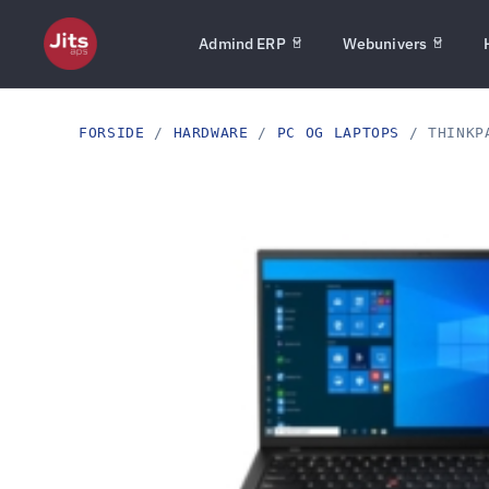
Admind ERP
Webunivers
FORSIDE
/
HARDWARE
/
PC OG LAPTOPS
/ THINKPA