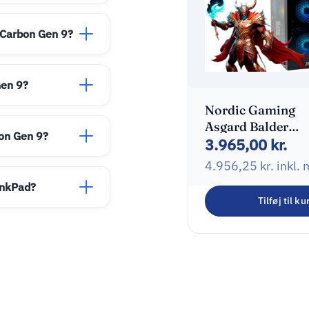
 Carbon Gen 9?
Gen 9?
Nordic Gaming
Asgard Balder
on Gen 9?
3.965,00
kr.
Gaming PC | Ryze
8GB Radeon Vega
4.956,25
kr.
inkl.
500GB
inkPad?
Tilføj til ku