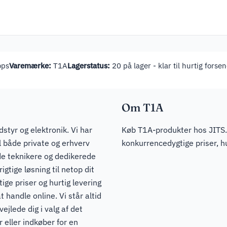
ops
Varemærke:
T1A
Lagerstatus:
20 på lager - klar til hurtig forse
Om T1A
dstyr og elektronik. Vi har
Køb T1A-produkter hos JITS.
il både private og erhverv
konkurrencedygtige priser, hu
de teknikere og dedikerede
igtige løsning til netop dit
ge priser og hurtig levering
t handle online. Vi står altid
ejlede dig i valg af det
 eller indkøber for en