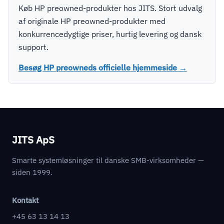
Køb HP preowned-produkter hos JITS. Stort udvalg
af originale HP preowned-produkter med
konkurrencedygtige priser, hurtig levering og dansk
support.
Besøg HP preowneds officielle hjemmeside →
JITS ApS
Smarte systemløsninger til danske SMB-virksomheder —
siden 1999.
Kontakt
+45 63 13 14 13