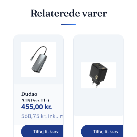
Relaterede varer
Dudao
A15Pro 11-in-
455,00
kr.
1 Type-C
Adapter
568,75
kr.
inkl. moms
Dockingstation
Dudao
Tilføj til kurv
Tilføj til kurv
A28PEU