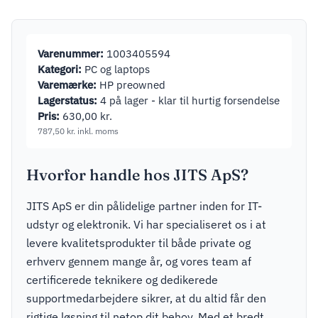
Hvid
Varenummer:
1003405594
Kategori:
PC og laptops
Varemærke:
HP preowned
Lagerstatus:
4 på lager - klar til hurtig forsendelse
Pris:
630,00
kr.
787,50
kr.
inkl. moms
Hvorfor handle hos JITS ApS?
JITS ApS er din pålidelige partner inden for IT-
udstyr og elektronik. Vi har specialiseret os i at
levere kvalitetsprodukter til både private og
erhverv gennem mange år, og vores team af
certificerede teknikere og dedikerede
supportmedarbejdere sikrer, at du altid får den
rigtige løsning til netop dit behov. Med et bredt