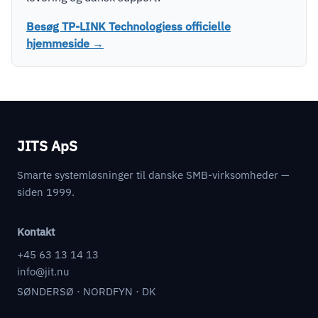
Besøg TP-LINK Technologiess officielle
hjemmeside →
JITS ApS
Smarte systemløsninger til danske SMB-virksomheder —
siden 1999.
Kontakt
+45 63 13 14 13
info@jit.nu
SØNDERSØ · NORDFYN · DK