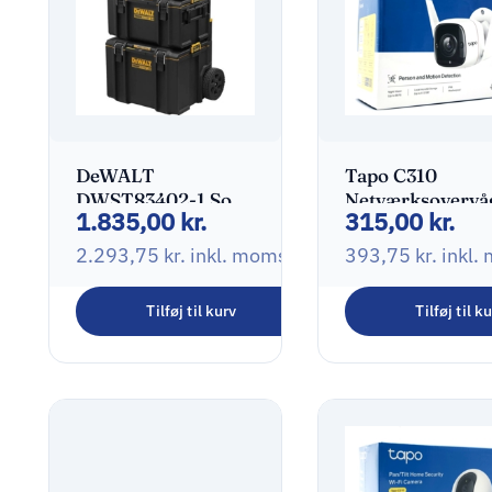
DeWALT
Tapo C310
‎DWST83402-1 Sort,
Netværksovervå
1.835,00
kr.
315,00
kr.
Gul
Udendørs 2304 
1296
2.293,75
kr.
inkl. moms
393,75
kr.
inkl.
Tilføj til kurv
Tilføj til k