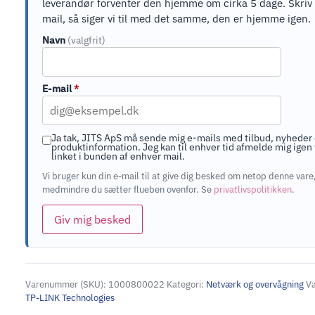
leverandør forventer den hjemme om cirka 5 dage. Skriv 
mail, så siger vi til med det samme, den er hjemme igen.
Navn
(valgfrit)
E-mail
*
Ja tak, JITS ApS må sende mig e-mails med tilbud, nyheder
produktinformation. Jeg kan til enhver tid afmelde mig igen 
linket i bunden af enhver mail.
Vi bruger kun din e-mail til at give dig besked om netop denne vare
medmindre du sætter flueben ovenfor. Se
privatlivspolitikken
.
Giv mig besked
Varenummer (SKU):
1000800022
Kategori:
Netværk og overvågning
V
TP-LINK Technologies