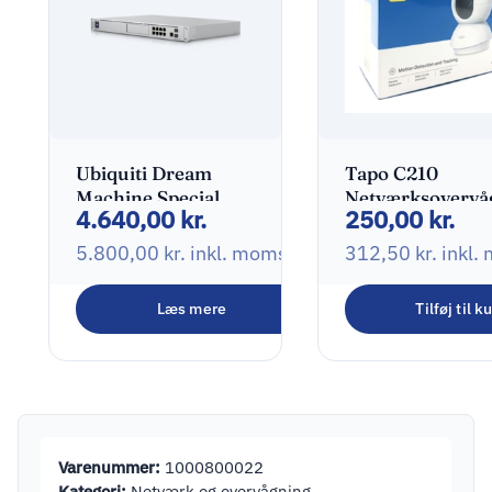
Ubiquiti Dream
Tapo C210
Machine Special
Netværksovervå
4.640,00
kr.
250,00
kr.
Edition
5.800,00
kr.
inkl. moms
312,50
kr.
inkl.
Læs mere
Tilføj til k
Varenummer:
1000800022
Kategori:
Netværk og overvågning