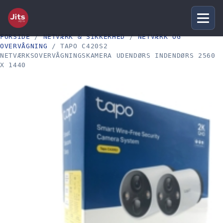
FORSIDE
/
NETVÆRK & SIKKERHED
/
NETVÆRK OG
OVERVÅGNING
/ TAPO C420S2
NETVÆRKSOVERVÅGNINGSKAMERA UDENDØRS INDENDØRS 2560
X 1440