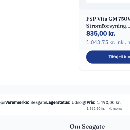
FSP Vita GM 750
Strømforsyning
835,00
kr.
Modular 750Watt
1.043,75
kr.
inkl.
Tilføj til ku
ops
Varemærke:
Seagate
Lagerstatus:
Udsolgt
Pris:
1.490,00
kr.
1.862,50
kr.
inkl. moms
Om Seagate