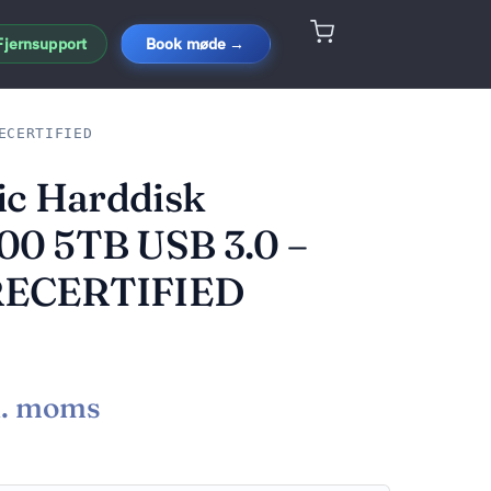
Fjernsupport
Book møde →
ECERTIFIED
ic Harddisk
0 5TB USB 3.0 –
RECERTIFIED
l. moms