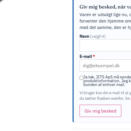
Giv mig besked, når v
Varen er udsolgt lige nu, 
forventer den hjemme om ci
med det samme, den er h
Navn
(valgfrit)
E-mail
*
Ja tak, JITS ApS må sende
produktinformation. Jeg ka
bunden af enhver mail.
Vi bruger kun din e-mail til 
du sætter flueben ovenfor. Se
Giv mig besked