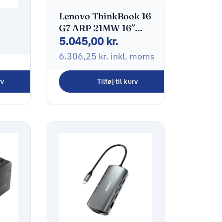
Lenovo ThinkBook 16
G7 ARP 21MW 16″
5.045,00
kr.
7535HS 8GB 256GB
AMD Radeon 660M
6.306,25
kr.
inkl. moms
Windows 11 Pro –
-A
New Open Box
rv
Tilføj til kurv
oms