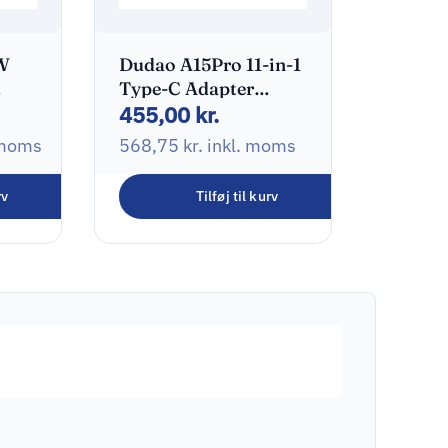
W
Dudao A15Pro 11-in-1
Type-C Adapter
455,00
kr.
Dockingstation
 moms
568,75
kr.
inkl. moms
rv
Tilføj til kurv