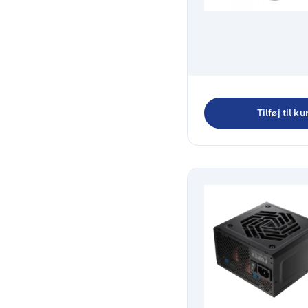
Dudao A15B USB
HUB 4 porte
Tilføj til ku
155,00
kr.
193,75
kr.
inkl. m