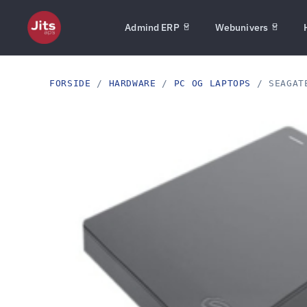
Admind ERP
Webunivers
FORSIDE
/
HARDWARE
/
PC OG LAPTOPS
/ SEAGATE