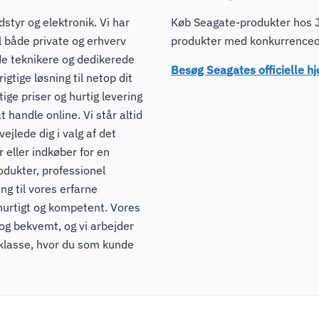
dstyr og elektronik. Vi har
Køb Seagate-produkter hos JI
il både private og erhverv
produkter med konkurrencedyg
de teknikere og dedikerede
Besøg Seagates officielle 
igtige løsning til netop dit
ge priser og hurtig levering
t handle online. Vi står altid
ejlede dig i valg af det
 eller indkøber for en
odukter, professionel
ng til vores erfarne
hurtigt og kompetent. Vores
 og bekvemt, og vi arbejder
pklasse, hvor du som kunde