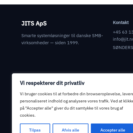
JITS ApS
Kontakt
+45 63 1
Smarte systemløsninger til danske SMB-
info@jit.n
virksomheder — siden 1999.
SØNDERS
Vi respekterer dit privatliv
Juridisk
Databehandleraftale
Vi bruger cookies til at forbedre din browseroplevelse, lever
Informationssikkerhed
personaliseret indhold og analysere vores trafik. Ved at klikk
på "Accepter alle" giver du dit samtykke til vores brug af
Privatlivspolitik
cookies.
Handelsbetingelser
Tilpas
Afvis alle
Accepter alle