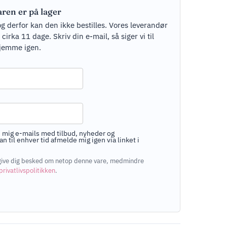
aren er på lager
og derfor kan den ikke bestilles. Vores leverandør
rka 11 dage. Skriv din e-mail, så siger vi til
jemme igen.
 mig e-mails med tilbud, nyheder og
n til enhver tid afmelde mig igen via linket i
at give dig besked om netop denne vare, medmindre
privatlivspolitikken
.