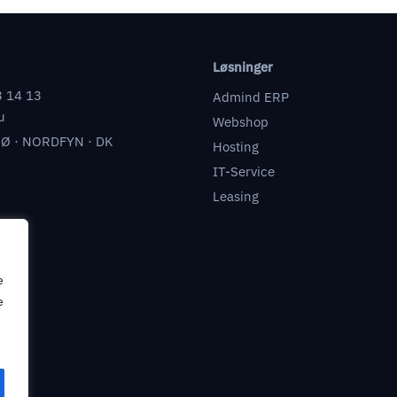
Løsninger
3 14 13
Admind ERP
u
Webshop
Ø · NORDFYN · DK
Hosting
IT-Service
Leasing
e
e