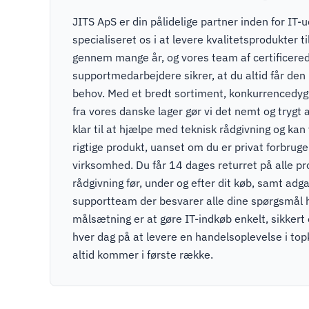
JITS ApS er din pålidelige partner inden for IT-u
specialiseret os i at levere kvalitetsprodukter t
gennem mange år, og vores team af certificere
supportmedarbejdere sikrer, at du altid får den r
behov. Med et bredt sortiment, konkurrencedygti
fra vores danske lager gør vi det nemt og trygt a
klar til at hjælpe med teknisk rådgivning og kan v
rigtige produkt, uanset om du er privat forbruger
virksomhed. Du får 14 dages returret på alle pr
rådgivning før, under og efter dit køb, samt adga
supportteam der besvarer alle dine spørgsmål 
målsætning er at gøre IT-indkøb enkelt, sikkert
hver dag på at levere en handelsoplevelse i to
altid kommer i første række.