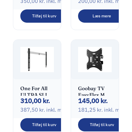
350,00
kr.
inkl. moms
200,00
kr.
inkl. moms
2 skærme
Hovedtelefoner
13″-32″
/ headsets
Tilføj til kurv
Læs mere
One For All
Goobay TV
ULTRA SLIM
EasyFlex M
310,00
kr.
145,00
kr.
WM 6611
Sort
Beslag Fladt
387,50
kr.
inkl. moms
181,25
kr.
inkl. moms
panel 32″-84″
Tilføj til kurv
Tilføj til kurv