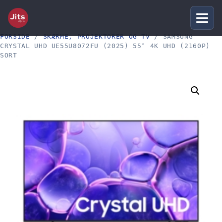
FORSIDE
/
SKÆRME, PROJEKTORER OG TV
/ SAMSUNG
CRYSTAL UHD UE55U8072FU (2025) 55″ 4K UHD (2160P)
SORT