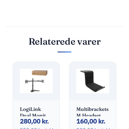
Relaterede varer
LogiLink
Multibrackets
Dual Monitor
M Headset
280,00
kr.
160,00
kr.
Desk Stand
Holder
Monteringssæt
Monteringssæt