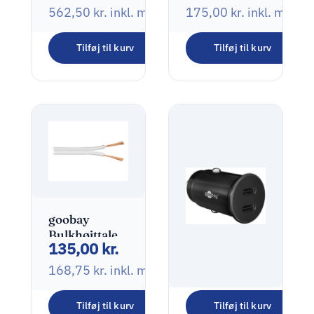
til HDMI
562,50
kr.
inkl. moms
175,00
kr.
inkl. moms
adapter Sort
Tilføj til kurv
Tilføj til kurv
goobay
Bulkhøjttalerkabel
135,00
kr.
Hvid 10m
168,75
kr.
inkl. moms
Tilføj til kurv
Tilføj til kurv
Dual-USB-C