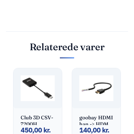
Relaterede varer
Club 3D CSV-
goobay HDMI
7200H
han -> HDMI
450,00
kr.
140,00
kr.
DisplayPort
han 3 m Sort