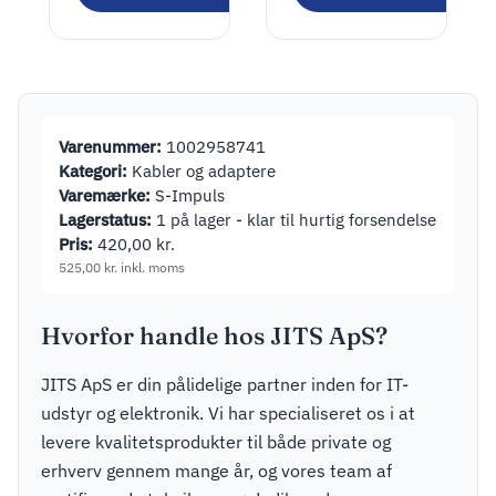
PD Auto Fast
150,00
kr.
Charger
(Power
187,50
kr.
inkl. moms
Delivery),
black – 30W
(12/24V)
Varenummer:
1002958741
suitable for
Kategori:
Kabler og adaptere
devices with
Varemærke:
S-Impuls
USB-C
Lagerstatus:
1 på lager - klar til hurtig forsendelse
Pris:
420,00
kr.
525,00
kr.
inkl. moms
Hvorfor handle hos JITS ApS?
JITS ApS er din pålidelige partner inden for IT-
udstyr og elektronik. Vi har specialiseret os i at
levere kvalitetsprodukter til både private og
erhverv gennem mange år, og vores team af